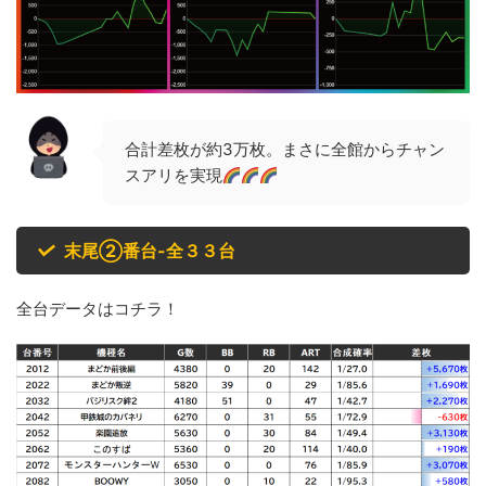
合計差枚が約3万枚。まさに全館からチャン
スアリを実現
末尾②番台-全３３台
全台データはコチラ！