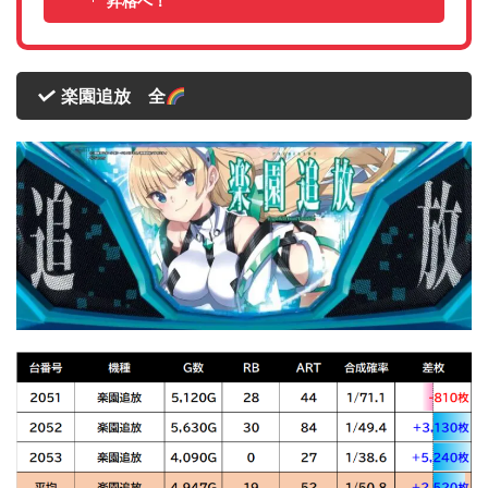
昇格へ！
楽園追放 全