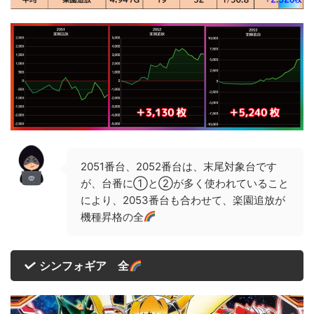
2051番台、2052番台は、末尾対象台です
が、台番に①と②が多く使われていること
により、2053番台も合わせて、楽園追放が
機種昇格の全
シンフォギア 全