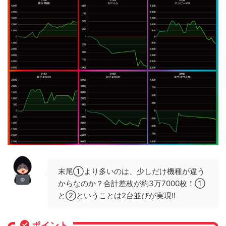
末尾①より多いのは、少しだけ機種が違う
からなのか？合計差枚が約3万7000枚！①
と②ということは2台並びが実現!!
ポイント