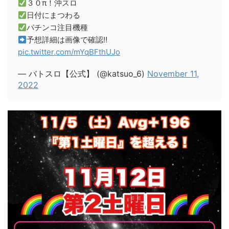
３０π！沖スロ
日付にまつわる
パチンコ注目機種
予想詳細は画像で確認‼︎
pic.twitter.com/mYqBFthUJo
— バトスロ【公式】 (@katsuo_6)
November 11,
2022