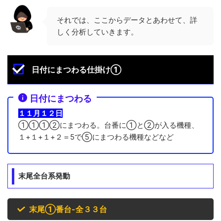
それでは、ここからデータとあわせて、詳
しく分析していきます。
日付にまつわる仕掛け①
日付にまつわる
１１月１２日
①①①②にまつわる。台番に①と②が入る機種、
１+１+１+２＝5で⑤にまつわる機種などなど
末尾全台系発動
末尾①番台-全３３台