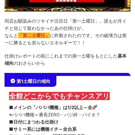
同店お馴染みのツキイチ注目日「第一土曜日」。誰もが月イ
チと信じて疑わなかったあの仕掛けが、
なんと
「第二土曜日」
に炸裂されたのです。その破壊力は第
一に勝るとも劣らないエネルギーで！！
仕掛けレポートの前にこれまでの第一土曜をもとにした
基本
傾向
のおさらいから
第1土曜日の傾向
全館どこからでもチャンスアリ
■
メインの「バババ機種」は1/2以上～全
※バババ機種＝番長ZERO・バジ絆・バイオ７
■日付にまつわる仕掛け
■サミー系には機種イチ～全台系