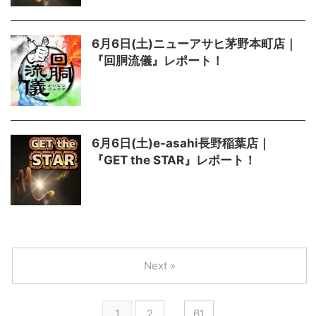
6月6日(土)ニューアサヒ茅野本町店｜
『回胴流儀』レポート！
6月6日(土)e-asahi長野稲葉店｜
『GET the STAR』レポート！
Next »
1
2
…
61