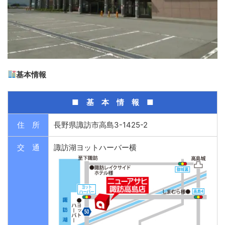
基本情報
■ 基 本 情 報 ■
住 所
長野県諏訪市高島3-1425-2
交 通
諏訪湖ヨットハーバー横