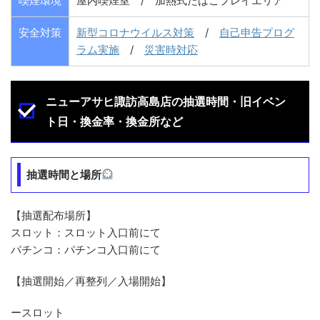
喫煙環境
屋内喫煙室 / 加熱式たばこプレイエリア
安全対策
新型コロナウイルス対策
/
自己申告プログ
ラム実施
/
災害時対応
ニューアサヒ諏訪高島店の抽選時間・旧イベン
ト日・換金率・換金所など
抽選時間と場所
【抽選配布場所】
スロット：スロット入口前にて
パチンコ：パチンコ入口前にて
【抽選開始／再整列／入場開始】
ースロット