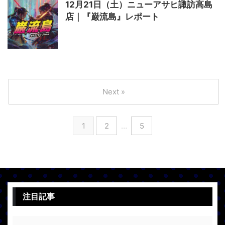
12月21日（土）ニューアサヒ諏訪高島
店｜『巌流島』レポート
Next »
1
2
…
5
注目記事