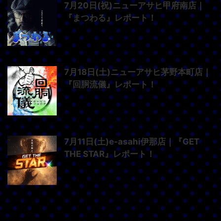
7月20日(祝)ニューアサヒ甲府南店｜
『まつわる』レポート！
7月18日(土)ニューアサヒ茅野本町店｜
『回胴流儀』レポート！
7月11日(土)e-asahi伊那店｜『GET
THE STAR』レポート！