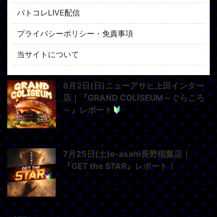
バトコレLIVE配信
プライバシーポリシー・免責事項
当サイトについて
8月2日(日)ニューアサヒ上田インター
店｜『GRAND COLISEUM～ぐらころ
～』レポート
7月25日(土)e-asahi長野稲葉店｜
『GET the STAR』レポート！