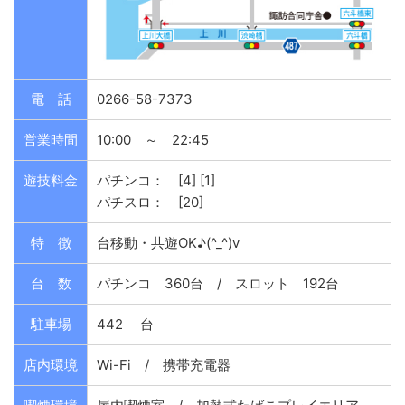
電 話
0266-58-7373
営業時間
10:00 ～ 22:45
遊技料金
パチンコ： [4] [1]
パチスロ： [20]
特 徴
台移動・共遊OK♪(^_^)v
台 数
パチンコ 360台 / スロット 192台
駐車場
442 台
店内環境
Wi-Fi / 携帯充電器