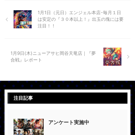
1月1日（元日）エンジェル本店ｰ毎月１日
は安定の『３０本以上！』出玉の塊には要
注目！！
1月9日(木)ニューアサヒ岡谷天竜店｜『夢
合戦』レポート
注目記事
アンケート実施中