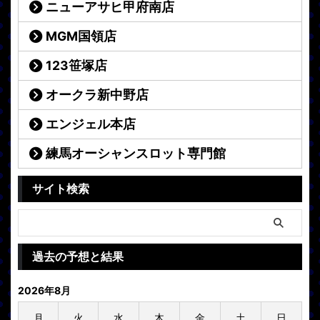
ニューアサヒ甲府南店
MGM国領店
123笹塚店
オークラ新中野店
エンジェル本店
練馬オーシャンスロット専門館
サイト検索
過去の予想と結果
2026年8月
月
火
水
木
金
土
日