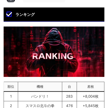
ランキング
順位
機種
台
差枚
1
バンドリ！
283
+8,004枚
2
スマスロ北斗の拳
476
+5,845枚