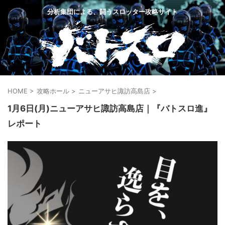
分析集団による、闘うスロッター攻略サイト
HOME
>
攻略ホール
>
ニューアサヒ諏訪高島店
>
1月6日(月)ニューアサヒ諏訪高島店｜『バトスロ進』
レポート