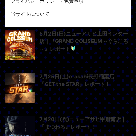
プライバシーポリシー・免責事項
当サイトについて
8月2日(日)ニューアサヒ上田インター
店｜『GRAND COLISEUM～ぐらころ
～』レポート
7月25日(土)e-asahi長野稲葉店｜
『GET the STAR』レポート！
7月20日(祝)ニューアサヒ甲府南店｜
『まつわる』レポート！