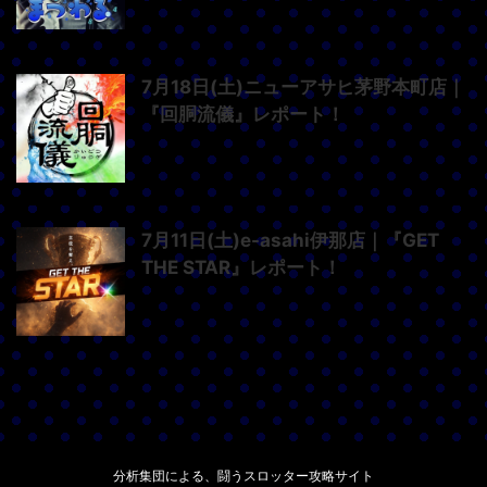
7月18日(土)ニューアサヒ茅野本町店｜
『回胴流儀』レポート！
7月11日(土)e-asahi伊那店｜『GET
THE STAR』レポート！
分析集団による、闘うスロッター攻略サイト