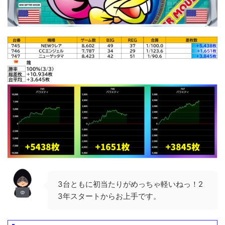
3台ともに初当たりがめっちゃ軽いねっ！2
3年スタートからお上手です。