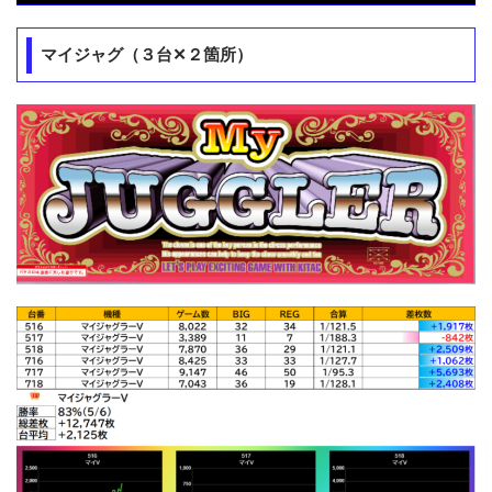
マイジャグ（３台✕２箇所）