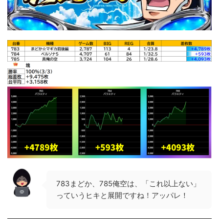
783まどか、785俺空は、「これ以上ない」
っていうヒキと展開ですね！アッパレ！