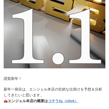
謹賀新年！
新年一発目は、エンジェル本店の壮絶な仕掛けを予想＆分析
してきたいと思います。
エンジェル本店の概要は
コチラね（click）