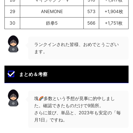
29
ANEMONE
573
+1,904枚
30
鉄拳5
566
+1,751枚
ランクインされた皆様、おめでとうござい
ます。
まとめ＆考察
塊
多数という予想が見事に的中しまし
た。確認できたものだけで9箇所。
さらに並び、単品と、2023年も安定の「毎
月1日」ですね。