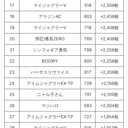
17
マイジャグラーV
518
+2,509枚
18
アラジンAC
803
+2,458枚
19
マイジャグラーV
718
+2,408枚
20
押忍!番長ZERO
769
+2,408枚
21
シンフォギア勇気
786
+2,256枚
22
BOOWY
800
+2,256枚
23
バーサスリヴァイス
617
+2,206枚
24
アイムジャグラーEX-TP
728
+2,156枚
25
ニャル子さん
781
+2,105枚
26
マジハロ
583
+2,004枚
27
アイムジャグラーEX-TP
727
+1,954枚
28
マイジャグラーV
516
+1,917枚