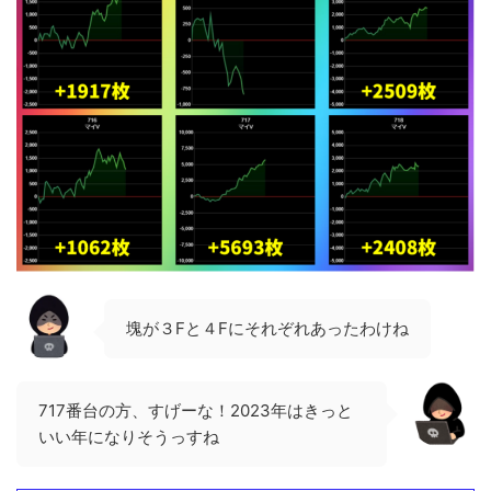
塊が３Fと４Fにそれぞれあったわけね
717番台の方、すげーな！2023年はきっと
いい年になりそうっすね