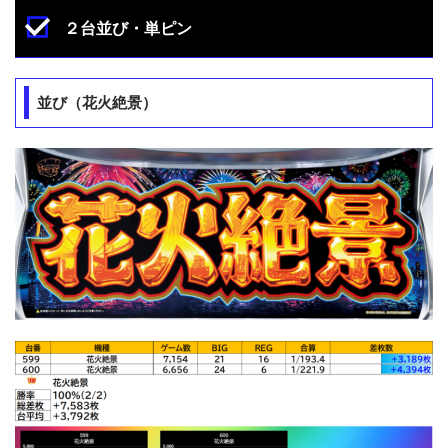
２台並び・単ピン
並び（花火絶景）