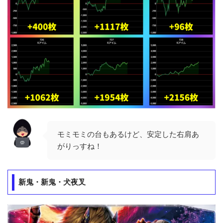
モミモミの台もあるけど、安定した右肩あ
がりっすね！
新鬼・新鬼・犬夜叉