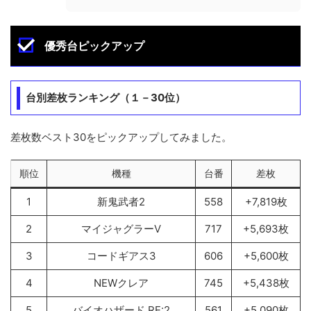
優秀台ピックアップ
台別差枚ランキング（１－30位）
差枚数ベスト30をピックアップしてみました。
順位
機種
台番
差枚
1
新鬼武者2
558
+7,819枚
2
マイジャグラーV
717
+5,693枚
3
コードギアス3
606
+5,600枚
4
NEWクレア
745
+5,438枚
5
バイオハザード RE:2
561
+5,090枚