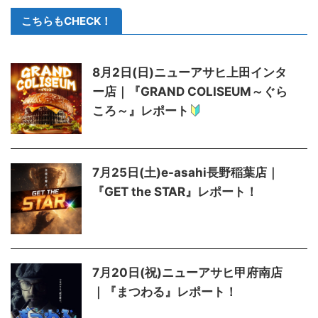
こちらもCHECK！
8月2日(日)ニューアサヒ上田インタ
ー店｜『GRAND COLISEUM～ぐら
ころ～』レポート
7月25日(土)e-asahi長野稲葉店｜
『GET the STAR』レポート！
7月20日(祝)ニューアサヒ甲府南店
｜『まつわる』レポート！