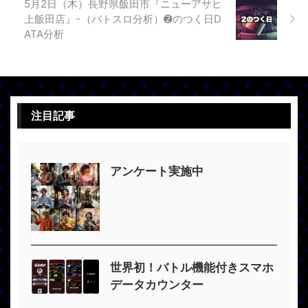
5月2日（木）長野県飯田市『ニューアサヒ
上飯田店』ｰ（バトスロ分析）➋のつく日D
ATA分析
注目記事
アンケート実施中
世界初！バトル機能付きスマホ
データカウンター