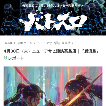
分析集団による、闘うスロッター攻略サイト
HOME
>
攻略ホール
>
ニューアサヒ諏訪高島店
>
4月30日（火）ニューアサヒ諏訪高島店｜『巌流島』
レポート