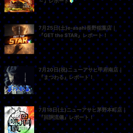
～』レポート
7月25日(土)e-asahi長野稲葉店｜
『GET the STAR』レポート！
7月20日(祝)ニューアサヒ甲府南店｜
『まつわる』レポート！
7月18日(土)ニューアサヒ茅野本町店｜
『回胴流儀』レポート！