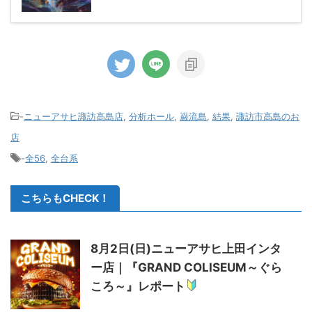
-
ニューアサヒ諏訪高島店
,
分析ホール
,
巌流島
,
結果
,
諏訪市高島のお
店
-
全56
,
全台系
こちらもCHECK！
8月2日(日)ニューアサヒ上田インタ
ー店｜『GRAND COLISEUM～ぐら
ころ～』レポート