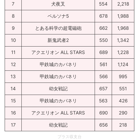
7
犬夜叉
554
2,218
8
ペルソナ5
678
1,988
9
とある科学の超電磁砲
662
1,968
10
新鬼武者2
550
1,342
11
アクエリオン ALL STARS
689
1,228
12
甲鉄城のカバネリ
561
1,124
13
甲鉄城のカバネリ
566
995
14
幼女戦記
657
551
15
甲鉄城のカバネリ
563
426
16
アクエリオン ALL STARS
690
290
17
幼女戦記
656
218
プラス収支台