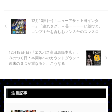
12月10日(土)「ニューアサヒ上田インタ
ー」「連れタグ」－長ーーーーい並びと、
コンプ１台を含むおマン３台のスマスロ
12月18日(日)「エスパス高田馬場本店」：
８のつく日＊本周年へのカウントダウン＊
週末の３つが重なると、こうなる
注目記事