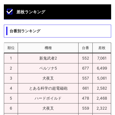
差枚ランキング
台番別ランキング
順位
機種
台番
差枚
1
新鬼武者2
552
7,061
2
ペルソナ5
677
6,499
3
犬夜叉
557
5,061
4
とある科学の超電磁砲
661
2,582
5
ハードボイルド
478
2,468
6
犬夜叉
559
2,322