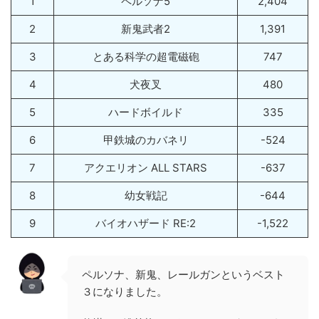
1
ペルソナ5
2,404
2
新鬼武者2
1,391
3
とある科学の超電磁砲
747
4
犬夜叉
480
5
ハードボイルド
335
6
甲鉄城のカバネリ
-524
7
アクエリオン ALL STARS
-637
8
幼女戦記
-644
9
バイオハザード RE:2
-1,522
ペルソナ、新鬼、レールガンというベスト
３になりました。