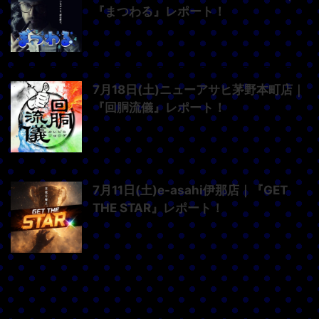
『まつわる』レポート！
7月18日(土)ニューアサヒ茅野本町店｜
『回胴流儀』レポート！
7月11日(土)e-asahi伊那店｜『GET
THE STAR』レポート！