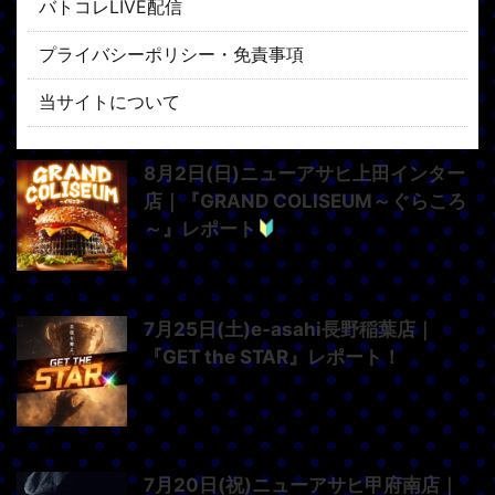
バトコレLIVE配信
プライバシーポリシー・免責事項
当サイトについて
8月2日(日)ニューアサヒ上田インター
店｜『GRAND COLISEUM～ぐらころ
～』レポート
7月25日(土)e-asahi長野稲葉店｜
『GET the STAR』レポート！
7月20日(祝)ニューアサヒ甲府南店｜