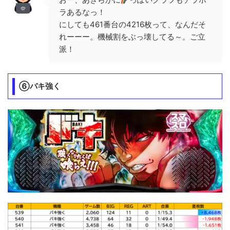
ラあるなっ！
にしても461番台の4216枚って、なんだそ
れーーー。機械割をぶっ壊してる～。ご立
派！
⑥バキ強く