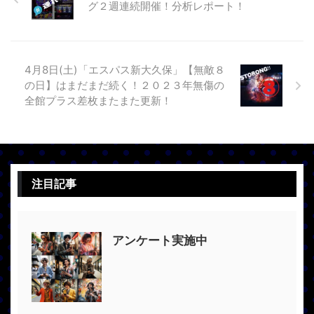
グ２週連続開催！分析レポート！
4月8日(土)「エスパス新大久保」【無敵８
の日】はまだまだ続く！２０２３年無傷の
全館プラス差枚またまた更新！
注目記事
アンケート実施中