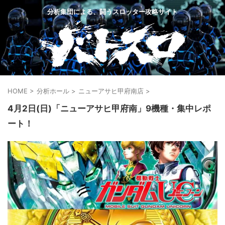
分析集団による、闘うスロッター攻略サイト
HOME
>
分析ホール
>
ニューアサヒ甲府南店
>
4月2日(日)「ニューアサヒ甲府南」9機種・集中レポ
ート！