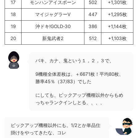
17
モンハンアイスボーン
502
+1,301枚
18
マイジャグラーV
447
+1,295枚
19
沖ドキ!GOLD‐30
386
+1,144枚
20
新鬼武者2
512
+1,103枚
バキ、カナ、鬼という１，２，３で、
9機種全体差枚は、＋6671枚！平均80枚、
勝率45％（37/83）でした
にしても、ピックアップ機種以外からもめ
っちゃランクインしとる、、、、
ピックアップ機種以外にも、1/2とか単品仕
掛けをやってきたな、コレ