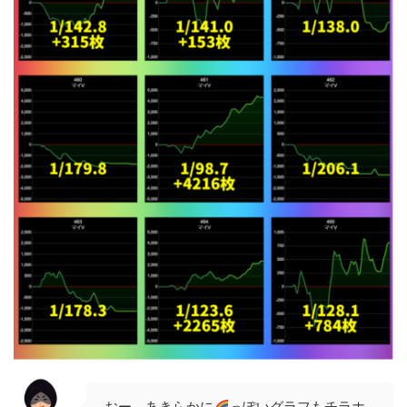
おー、あきらかに
っぽいグラフもチラホ