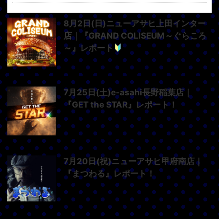
8月2日(日)ニューアサヒ上田インター
店｜『GRAND COLISEUM～ぐらころ
～』レポート
7月25日(土)e-asahi長野稲葉店｜
『GET the STAR』レポート！
7月20日(祝)ニューアサヒ甲府南店｜
『まつわる』レポート！