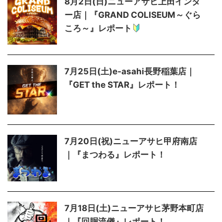
8月2日(日)ニューアサヒ上田インタ
ー店｜『GRAND COLISEUM～ぐら
ころ～』レポート
7月25日(土)e-asahi長野稲葉店｜
『GET the STAR』レポート！
7月20日(祝)ニューアサヒ甲府南店
｜『まつわる』レポート！
7月18日(土)ニューアサヒ茅野本町店
｜『回胴流儀』レポート！