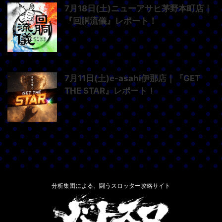
7月18日(土)ニューアサヒ茅野本町店｜
『回胴流儀』レポート！
7月11日(土)e-asahi伊那店｜『GET
THE STAR』レポート！
分析集団による、闘うスロッター攻略サイト