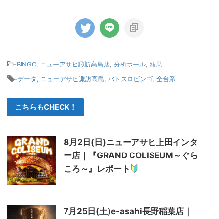
-
BINGO
,
ニューアサヒ諏訪高島店
,
分析ホール
,
結果
-
データ
,
ニューアサヒ諏訪高島
,
バトスロビンゴ
,
全台系
こちらもCHECK！
8月2日(日)ニューアサヒ上田インタ
ー店｜『GRAND COLISEUM～ぐら
ころ～』レポート
7月25日(土)e-asahi長野稲葉店｜