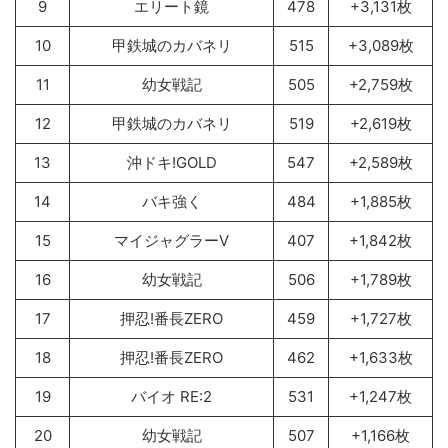
9
エリート鏡
478
+3,131枚
10
甲鉄城のカバネリ
515
+3,089枚
11
幼女戦記
505
+2,759枚
12
甲鉄城のカバネリ
519
+2,619枚
13
沖ドキ!GOLD
547
+2,589枚
14
バキ強く
484
+1,885枚
15
マイジャグラーV
407
+1,842枚
16
幼女戦記
506
+1,789枚
17
押忍!番長ZERO
459
+1,727枚
18
押忍!番長ZERO
462
+1,633枚
19
バイオ RE:2
531
+1,247枚
20
幼女戦記
507
+1,166枚