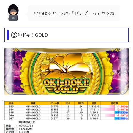
いわゆるところの「ゼンブ」ってヤツね
③沖ドキ！GOLD