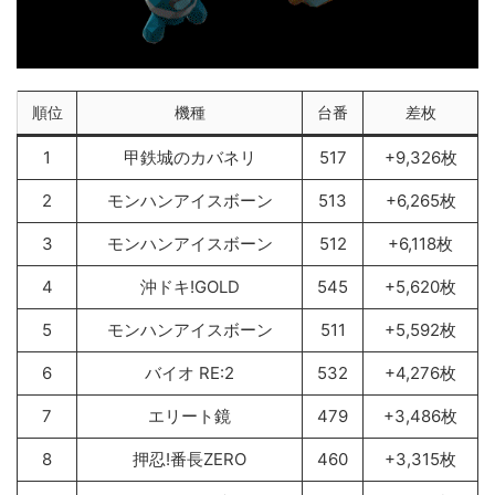
順位
機種
台番
差枚
1
甲鉄城のカバネリ
517
+9,326枚
2
モンハンアイスボーン
513
+6,265枚
3
モンハンアイスボーン
512
+6,118枚
4
沖ドキ!GOLD
545
+5,620枚
5
モンハンアイスボーン
511
+5,592枚
6
バイオ RE:2
532
+4,276枚
7
エリート鏡
479
+3,486枚
8
押忍!番長ZERO
460
+3,315枚