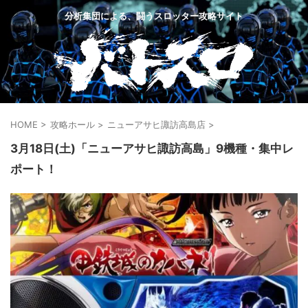
分析集団による、闘うスロッター攻略サイト
HOME
>
攻略ホール
>
ニューアサヒ諏訪高島店
>
3月18日(土)「ニューアサヒ諏訪高島」9機種・集中レ
ポート！