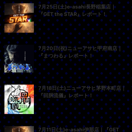
7月25日(土)e-asahi長野稲葉店｜
『GET the STAR』レポート！
7月20日(祝)ニューアサヒ甲府南店｜
『まつわる』レポート！
7月18日(土)ニューアサヒ茅野本町店｜
『回胴流儀』レポート！
7月11日(土)e-asahi伊那店｜『GET