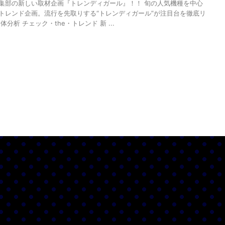
集部の新しい取材企画『トレンディガール』！！ 旬の人気機種を中心
トレンド企画。流行を先取りする“トレンディガール”が注目台を徹底リ
体分析 チェック・the・トレンド 新 ...