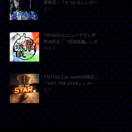
府南店｜『まつわる』レポー
ト！
7月18日(土)ニューアサヒ茅
野本町店｜『回胴流儀』レポ
ート！
7月11日(土)e-asahi伊那店｜
『GET THE STAR』レポー
ト！