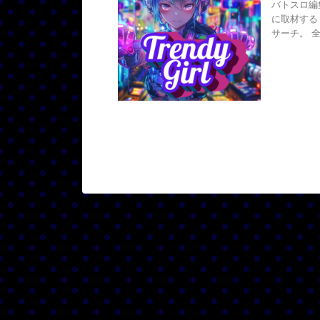
バトスロ編
に取材する
サーチ。 全