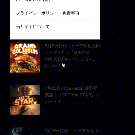
プライバシーポリシー・免責事項
当サイトについて
8月2日(日)ニューアサヒ上田
インター店｜『GRAND
COLISEUM～ぐらころ～』
レポート
7月25日(土)e-asahi長野稲
葉店｜『GET the STAR』レ
ポート！
7月20日(祝)ニューアサヒ甲