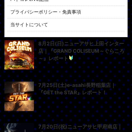
プライバシーポリシー・免責事項
当サイトについて
8月2日(日)ニューアサヒ上田インター
店｜『GRAND COLISEUM～ぐらころ
～』レポート
7月25日(土)e-asahi長野稲葉店｜
『GET the STAR』レポート！
7月20日(祝)ニューアサヒ甲府南店｜