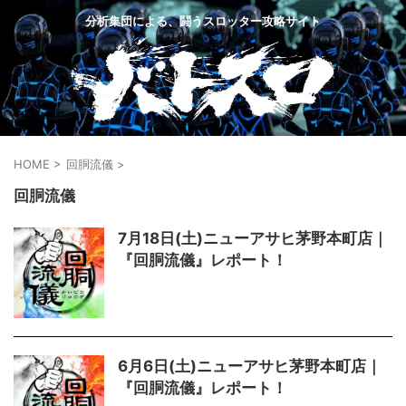
分析集団による、闘うスロッター攻略サイト
HOME
>
回胴流儀
>
回胴流儀
7月18日(土)ニューアサヒ茅野本町店｜
『回胴流儀』レポート！
6月6日(土)ニューアサヒ茅野本町店｜
『回胴流儀』レポート！