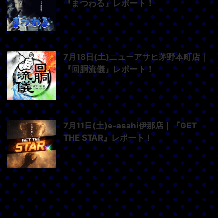
『まつわる』レポート！
7月18日(土)ニューアサヒ茅野本町店｜
『回胴流儀』レポート！
7月11日(土)e-asahi伊那店｜『GET
THE STAR』レポート！