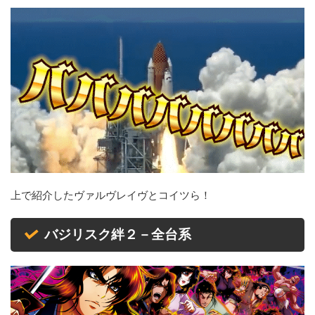
上で紹介したヴァルヴレイヴとコイツら！
バジリスク絆２－全台系