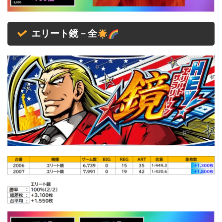
エリート鏡－全