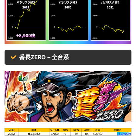
番長ZERO－全台系