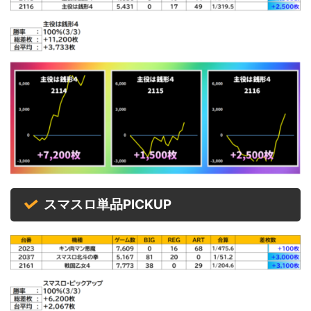
スマスロ単品PICKUP