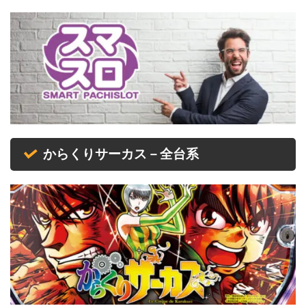
からくりサーカス－全台系