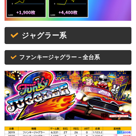
ジャグラー系
ファンキージャグラー－全台系