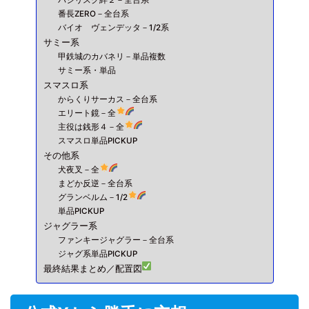
バジリスク絆２－全台系
番長ZERO－全台系
バイオ ヴェンデッタ－1/2系
サミー系
甲鉄城のカバネリ－単品複数
サミー系・単品
スマスロ系
からくりサーカス－全台系
エリート鏡－全
主役は銭形４－全
スマスロ単品PICKUP
その他系
犬夜叉－全
まどか反逆－全台系
グランベルム－1/2
単品PICKUP
ジャグラー系
ファンキージャグラー－全台系
ジャグ系単品PICKUP
最終結果まとめ／配置図