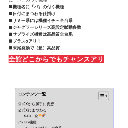
■機種名に『バ』の付く機種
■日付にまつわる仕掛け
■サミー系には機種イチ～全台系
■ジャグラーシリーズ高設定挙動多数
■サプライズ機種は高品質全台系
■プラスαアリ！
■末尾発動で（超）高品質
全館どこからでもチャンスアリ
コンテンツ一覧
公式Xから勝手に妄想
公式Xにまつわる
SAO－全
バババ機種