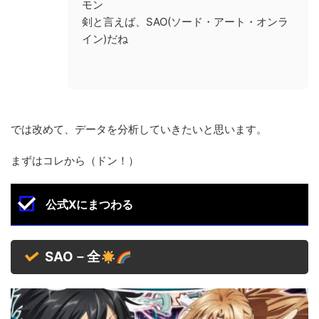
モン
剣と言えば、SAO(ソード・アート・オンラ
イン)だね
では改めて、データを分析していきたいと思います。
まずはコレから（ドン！）
公式Xにまつわる
SAO－全