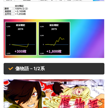
傷物語－1/2系