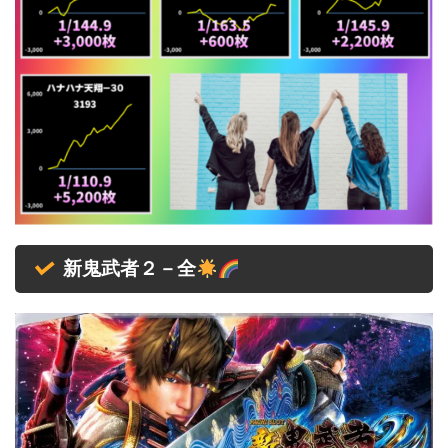
新鬼武者２－全