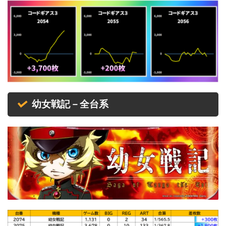
幼女戦記－全台系