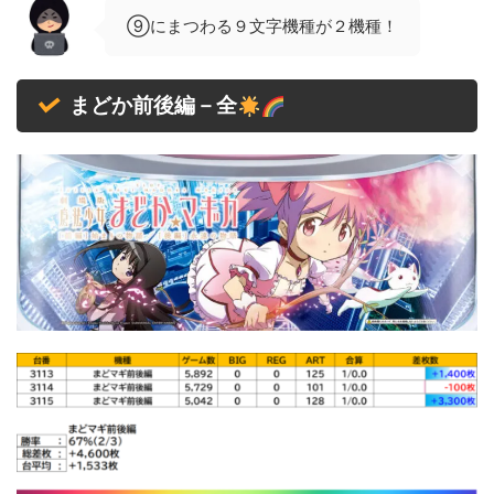
⑨にまつわる９文字機種が２機種！
まどか前後編－全