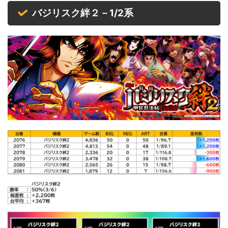
バジリスク絆２－1/2系