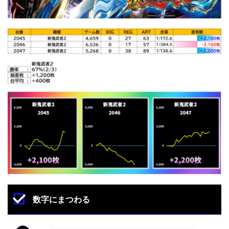
数字にまつわる