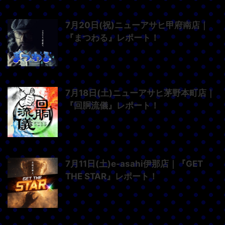
7月20日(祝)ニューアサヒ甲府南店｜
『まつわる』レポート！
7月18日(土)ニューアサヒ茅野本町店｜
『回胴流儀』レポート！
7月11日(土)e-asahi伊那店｜『GET
THE STAR』レポート！