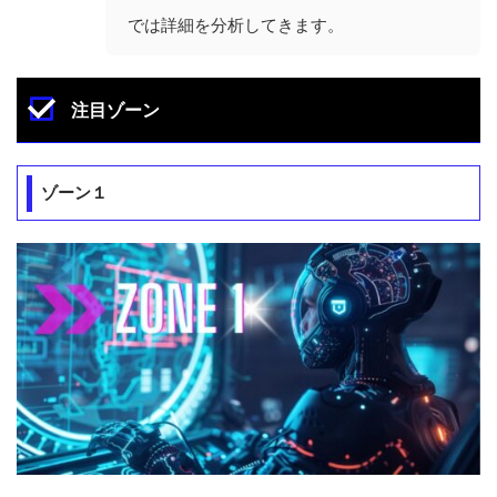
では詳細を分析してきます。
注目ゾーン
ゾーン１