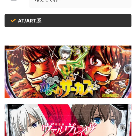
AT/ART系