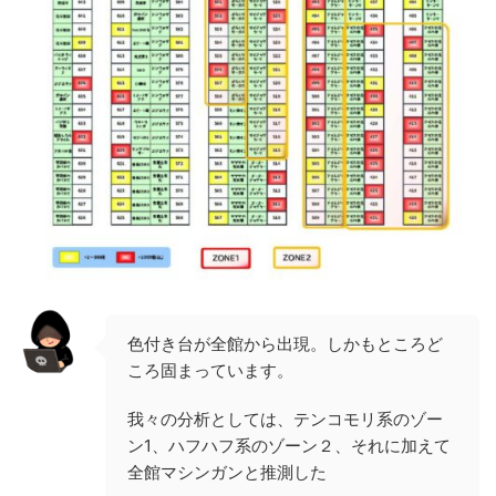
色付き台が全館から出現。しかもところど
ころ固まっています。
我々の分析としては、テンコモリ系のゾー
ン1、ハフハフ系のゾーン２、それに加えて
全館マシンガンと推測した