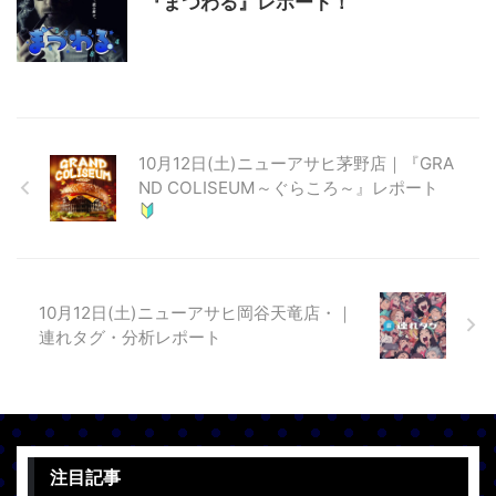
『まつわる』レポート！
10月12日(土)ニューアサヒ茅野店｜『GRA
ND COLISEUM～ぐらころ～』レポート
10月12日(土)ニューアサヒ岡谷天竜店・｜
連れタグ・分析レポート
注目記事