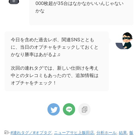
000枚超が35台はなかなかいいんじゃない
かな
今日を含めた過去レポ、関連SNSととも
に、当日のオプチャをチェックしておくと
かなり勝率はあがるよ♫
次回の連れタグでは、新しい仕掛けを考え
中とのタレコミもあったので、追加情報は
オプチャをチェック！
-
#連れタグ／#オプタグ
,
ニューアサヒ上飯田店
,
分析ホール
,
結果
,
飯