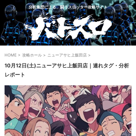
分析集団による、闘うスロッター攻略サイト
HOME
>
攻略ホール
>
ニューアサヒ上飯田店
>
10月12日(土)ニューアサヒ上飯田店｜連れタグ・分析
レポート