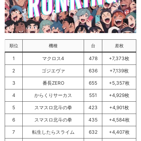
順位
機種
台
差枚
1
マクロス4
478
+7,373枚
2
ゴジエヴァ
636
+7,139枚
3
番長ZERO
655
+5,357枚
4
からくりサーカス
551
+4,929枚
5
スマスロ北斗の拳
423
+4,901枚
6
スマスロ北斗の拳
435
+4,584枚
7
転生したらスライム
632
+4,407枚