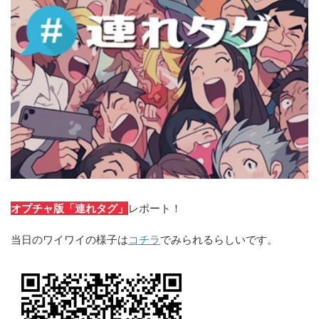
オプチャ版「連れタグ」
レポート！
当日のワイワイの様子は
コチラ
でみられるらしいです。