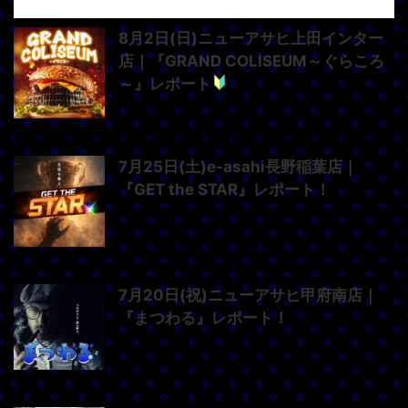
8月2日(日)ニューアサヒ上田インター
店｜『GRAND COLISEUM～ぐらころ
～』レポート
7月25日(土)e-asahi長野稲葉店｜
『GET the STAR』レポート！
7月20日(祝)ニューアサヒ甲府南店｜
『まつわる』レポート！