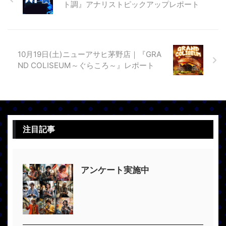
ト調』アナリストピックアップレポート
10月19日(土)ニューアサヒ茅野店｜『GRA
ND COLISEUM～ぐらころ～』レポート
注目記事
アンケート実施中