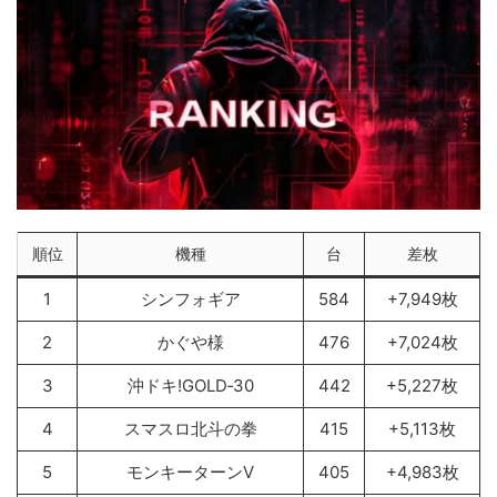
順位
機種
台
差枚
1
シンフォギア
584
+7,949枚
2
かぐや様
476
+7,024枚
3
沖ドキ!GOLD‐30
442
+5,227枚
4
スマスロ北斗の拳
415
+5,113枚
5
モンキーターンV
405
+4,983枚