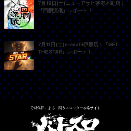
7月18日(土)ニューアサヒ茅野本町店｜
『回胴流儀』レポート！
7月11日(土)e-asahi伊那店｜『GET
THE STAR』レポート！
分析集団による、闘うスロッター攻略サイト