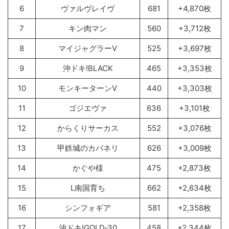
6
ヴァルヴレイヴ
681
+4,870枚
7
キン肉マン
560
+3,712枚
8
マイジャグラーV
525
+3,697枚
9
沖ドキ!BLACK
465
+3,353枚
10
モンキーターンV
440
+3,303枚
11
ゴジエヴァ
636
+3,101枚
12
からくりサーカス
552
+3,076枚
13
甲鉄城のカバネリ
626
+3,009枚
14
かぐや様
475
+2,873枚
15
L南国育ち
662
+2,634枚
16
シンフォギア
581
+2,358枚
17
沖ドキ!GOLD‐30
458
+2,344枚