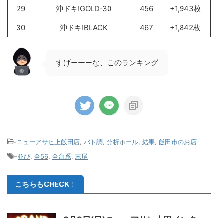
29
沖ドキ!GOLD‐30
456
+1,943枚
30
沖ドキ!BLACK
467
+1,842枚
すげーーーな、このランキング
-
ニューアサヒ上飯田店
,
バト調
,
分析ホール
,
結果
,
飯田市のお店
-
並び
,
全56
,
全台系
,
末尾
こちらもCHECK！