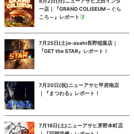
8月2日(日)ニューアサヒ上田インタ
ー店｜『GRAND COLISEUM～ぐら
ころ～』レポート
7月25日(土)e-asahi長野稲葉店｜
『GET the STAR』レポート！
7月20日(祝)ニューアサヒ甲府南店
｜『まつわる』レポート！
7月18日(土)ニューアサヒ茅野本町店
｜『回胴流儀』レポート！