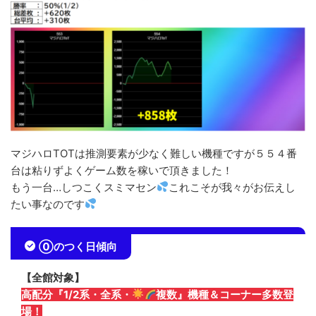
マジハロTOTは推測要素が少なく難しい機種ですが５５４番
台は粘りずよくゲーム数を稼いで頂きました！
もう一台…しつこくスミマセン
これこそが我々がお伝えし
たい事なのです
⓪のつく日傾向
【全館対象】
高配分『1/2系・全系・
複数』機種＆コーナー多数登
場！