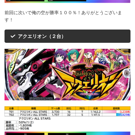
前回に次いで俺の空が勝率１００％！ありがとうございま
す！
アクエリオン（２台）