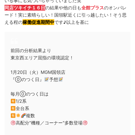
いる事にも気づいちゃっていました笑
同店ツキイチ１６日
の結果や他の日も
全館プラス
のオンパレ
ード！実に素晴らしい！国領駅近くに引っ越したい！そう思
える程の
稼働促進期間中
です♪以上を基に
前回の分析結果より
東京西エリア屈指の環境認定！
1月20日（火）MGM国領店
『⓪のつく日』
予想
毎月⓪のつく日は
1/2系
全台系
複数
高配分"機種／コーナー"多数登場