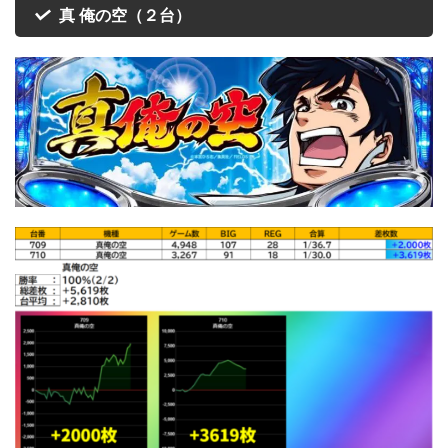
真 俺の空（２台）