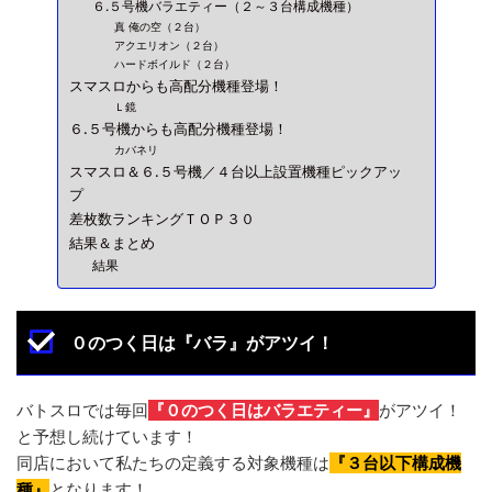
６.５号機バラエティー（２～３台構成機種）
真 俺の空（２台）
アクエリオン（２台）
ハードボイルド（２台）
スマスロからも高配分機種登場！
Ｌ鏡
６.５号機からも高配分機種登場！
カバネリ
スマスロ＆６.５号機／４台以上設置機種ピックアッ
プ
差枚数ランキングＴＯＰ３０
結果＆まとめ
結果
０のつく日は『バラ』がアツイ！
バトスロでは毎回
『０のつく日はバラエティー』
がアツイ！
と予想し続けています！
同店において私たちの定義する対象機種は
『３台以下構成機
種』
となります！