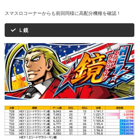
スマスロコーナーからも前回同様に高配分機種を確認！
Ｌ鏡