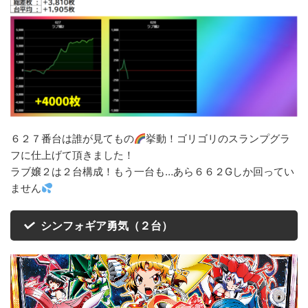
６２７番台は誰が見てもの
挙動！ゴリゴリのスランプグラ
フに仕上げて頂きました！
ラブ嬢２は２台構成！もう一台も…あら６６２Gしか回ってい
ません
シンフォギア勇気（２台）