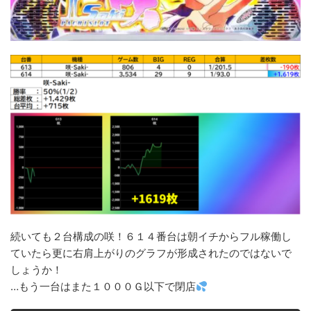
続いても２台構成の咲！６１４番台は朝イチからフル稼働し
ていたら更に右肩上がりのグラフが形成されたのではないで
しょうか！
…もう一台はまた１０００Ｇ以下で閉店