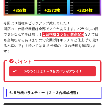
今回は３機種をピックアップ致しました！
同店の１台構成機種は全部で２０台あります。バラ推しの日
で３台なんて事は無し！
１台構成２０台が超高配分
なんて日
も当然ながらありますので次回以降キッチリと仕上げて頂け
ると幸いです！続いては６.５号機の～３台機種を確認しま
す！
ポイント
０のつく日は１～３台のバラがアツイ！
６.５号機バラエティー（２～３台構成機種）