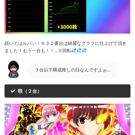
続いてはルパン！６３２番台は綺麗なグラフに仕上げて頂き
ました！もう一台も！！…０回転
３台以下構成推しの日なんですよぉ…
咲（２台）