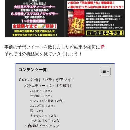
事前の予想ツイートを致しましたが結果や如何に
それでは分析結果を見ていきましょう！
コンテンツ一覧
０のつく日は『バラ』がアツイ！
バラエティー（２～３台機種）
バイオ７（３台）
ラブ嬢２（２台）
シンフォギア勇気（２台）
ルパン三世（２台）
咲（２台）
キャッツアイ（２台）
マジハロＴＯＴ（２台）
１台構成ピックアップ