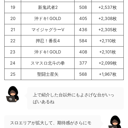
19
新鬼武者2
508
+2,537枚
20
沖ドキ! GOLD
405
+2,308枚
21
マイジャグラーV
436
+2,305枚
22
押忍！番長4
584
+2,110枚
23
沖ドキ! GOLD
408
+2,101枚
24
スマスロ北斗の拳
377
+2,099枚
25
聖闘士星矢
568
+1,967枚
上で紹介した台以外にもよさげな台がいっ
ぱいあるね
スロエリアが拡大して、期待感がさらにモ