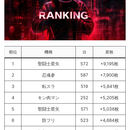
順位
機種
台
差枚
1
聖闘士星矢
572
+9,195枚
2
忍魂参
587
+7,900枚
3
転スラ
519
+5,841枚
4
キン肉マン
252
+5,205枚
5
聖闘士星矢
571
+5,036枚
6
防フリ
523
+4,684枚