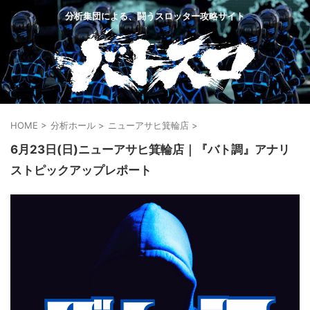
分析集団による、闘うスロッター攻略サイト
HOME
>
分析ホール
>
ニューアサヒ箕輪店
>
6月23日(日)ニューアサヒ箕輪店｜『バト調』アナリ
ストピックアップレポート