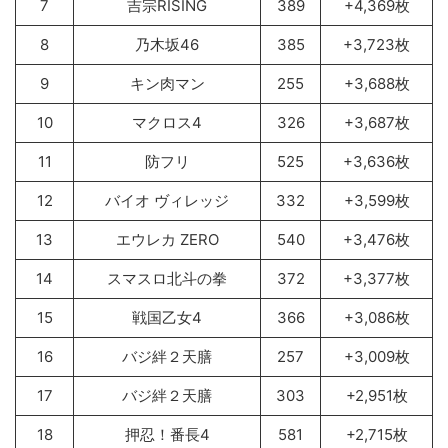
7
吉宗RISING
389
+4,369枚
8
乃木坂46
385
+3,723枚
9
キン肉マン
255
+3,688枚
10
マクロス4
326
+3,687枚
11
防フリ
525
+3,636枚
12
バイオ ヴィレッジ
332
+3,599枚
13
エウレカ ZERO
540
+3,476枚
14
スマスロ北斗の拳
372
+3,377枚
15
戦国乙女4
366
+3,086枚
16
バジ絆２天膳
257
+3,009枚
17
バジ絆２天膳
303
+2,951枚
18
押忍！番長4
581
+2,715枚