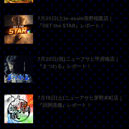
7月25日(土)e-asahi長野稲葉店｜
『GET the STAR』レポート！
7月20日(祝)ニューアサヒ甲府南店｜
『まつわる』レポート！
7月18日(土)ニューアサヒ茅野本町店｜
『回胴流儀』レポート！