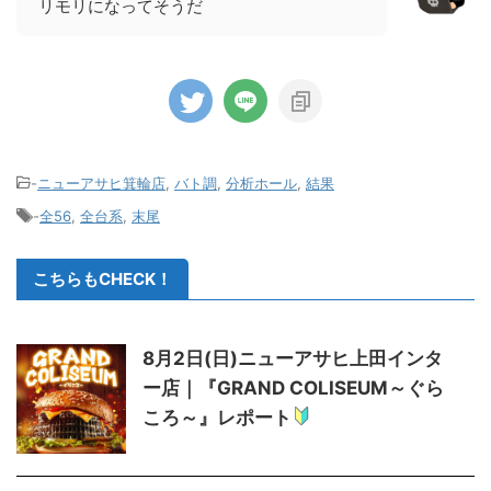
リモリになってそうだ
-
ニューアサヒ箕輪店
,
バト調
,
分析ホール
,
結果
-
全56
,
全台系
,
末尾
こちらもCHECK！
8月2日(日)ニューアサヒ上田インタ
ー店｜『GRAND COLISEUM～ぐら
ころ～』レポート