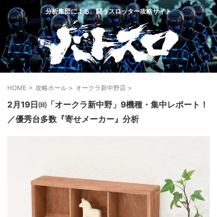
分析集団による、闘うスロッター攻略サイト
HOME
>
攻略ホール
>
オークラ新中野店
>
2月19日㈰「オークラ新中野」9機種・集中レポート！
／優秀台多数『寄せメーカー』分析