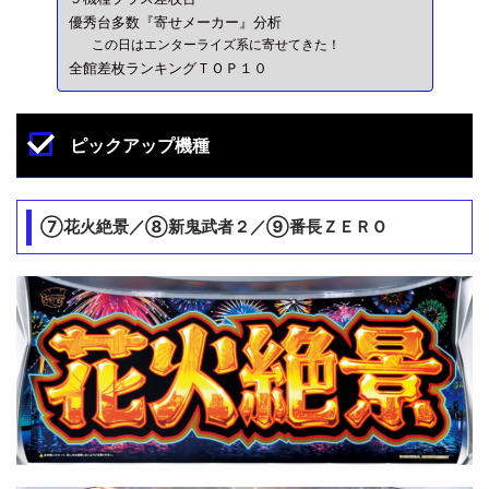
優秀台多数『寄せメーカー』分析
この日はエンターライズ系に寄せてきた！
全館差枚ランキングＴＯＰ１０
ピックアップ機種
⑦花火絶景／⑧新鬼武者２／⑨番長ＺＥＲＯ