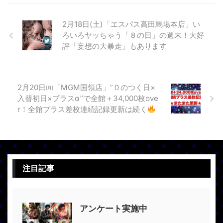
2月18日(土)「エスパス高田馬場本店」い
ろいろヤッちゃう「８の日」の週末！大好
評「妄想の大暴走」もあります
2月20日㈪「MGM国領店」”０のつく日×
入替初日×プラスα”で全館＋34,000枚ove
r！全館プラス差枚連続記録更新は続く
注目記事
アンケート実施中