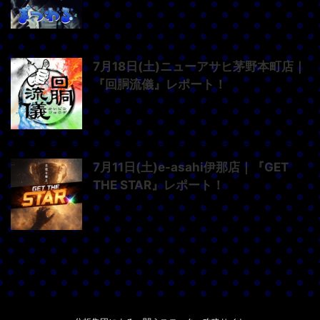
7月18日(土)ニューアサヒ茅野本町店｜
『回胴流儀』レポート！
7月11日(土)e-asahi伊那店｜『GET
THE STAR』レポート！