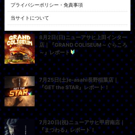
プライバシーポリシー・免責事項
当サイトについて
8月2日(日)ニューアサヒ上田インター
店｜『GRAND COLISEUM～ぐらころ
～』レポート
7月25日(土)e-asahi長野稲葉店｜
『GET the STAR』レポート！
7月20日(祝)ニューアサヒ甲府南店｜
『まつわる』レポート！