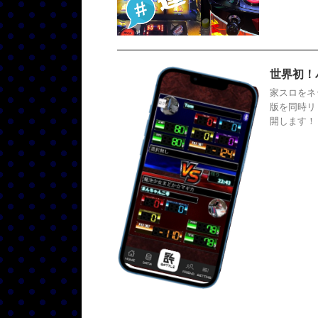
世界初！
家スロをネッ
版を同時リ
開します！