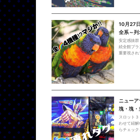
10月2
全系～列
安定感抜群
続全館プラ
重要視され
ニューア
塊・塊・並
スロット３
わせて紐解
らチェック