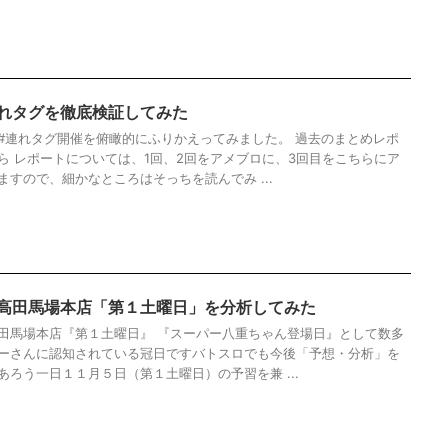
れタグを徹底検証してみた
#連れタグ開催を俯瞰的にふりかえってみました。 過去のまとめレポ
ら レポートについては、1回、2回をアメブロに、3回目をこちらにア
ますので、細かなところはそっちを読んでみ ...
高田馬場本店「第１土曜日」を分析してみた
田馬場本店『第１土曜日』 『スーパー八重ちゃん登場日』として数多
ーさんに認知されている冠日ですバトスロでも今後「予想・分析」を
あろう一日１１月５日（第１土曜日）の予習を兼 ...