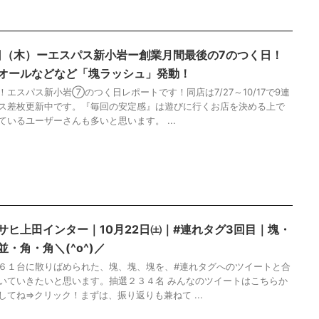
7日（木）ーエスパス新小岩ー創業月間最後の7のつく日！
オールなどなど「塊ラッシュ」発動！
！エスパス新小岩⑦のつく日レポートです！同店は7/27～10/17で9連
ス差枚更新中です。『毎回の安定感』は遊びに行くお店を決める上で
ているユーザーさんも多いと思います。 ...
サヒ上田インター｜10月22日㈯｜#連れタグ3回目｜塊・
・角・角＼(^o^)／
６１台に散りばめられた、塊、塊、塊を、#連れタグへのツイートと合
いていきたいと思います。抽選２３４名 みんなのツイートはこちらか
してね⇒クリック！まずは、振り返りも兼ねて ...