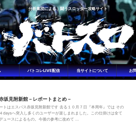
分析集団による、闘うスロッター攻略サイト
ム
バトコレLIVE配信
当サイトについて
お
赤坂見附新館－レポートまとめ－
ートはエスパス赤坂見附新館です 去る１０月７日『本周年』では その
４daysへ突入し多くのユーザーが楽しまれました。この仕掛けは全て
デュースによるもの。今後の参考に改めて ...