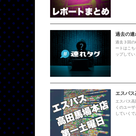
過去の連
過去３回の
ートはこち
ップしてい
エスパス
エスパス高
くのユーザ
していくで