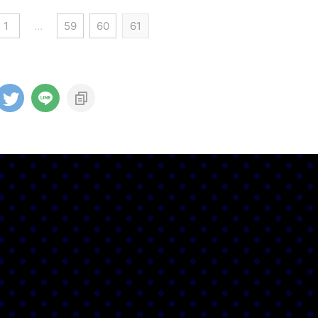
1
…
59
60
61