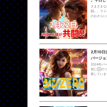
さまざまな
闘』。ライ
のおさらい
2月10日
バージョ
2024年
初に⓪のつ
新していま