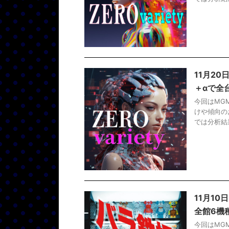
11月2
＋αで全
今回はMG
けや傾向の
では分析結果
11月1
全館6機
今回はMG