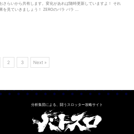
おさらいから共有します。変化があれば随時更新していますよ！ それ
を見ていきましょう！ ZEROのバラ バラ ...
2
3
Next »
分析集団による、闘うスロッター攻略サイト