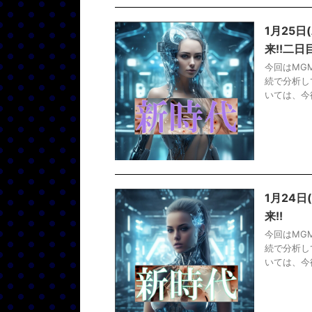
1月25日
来!!二
今回はMG
続で分析し
いては、今
1月24日
来!!
今回はMG
続で分析し
いては、今