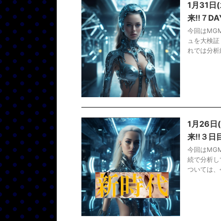
1月31日
来!!７D
今回はMG
ュを大検証
れでは分析結
1月26日
来!!３
今回はMG
続で分析し
ついては、