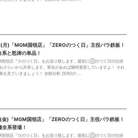
0日(月)「MGM国領店」「ZEROのつく日」主役バラ鉄板！
台系と怒涛の単品！
M国領店『０のつく日』をお送り致します。最初に⓪のつく日の仕掛
おさらいから共有します。変化があれば随時更新していますよ！ それ
を見ていきましょう！ 全館分析 ZEROの ...
0日(金)「MGM国領店」「ZEROのつく日」主役バラ鉄板！
種全系登場！
M国領店『０のつく日』をお送り致します。最初に⓪のつく日の仕掛