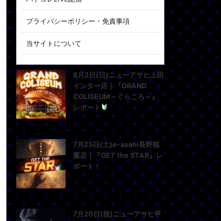
プライバシーポリシー・免責事項
当サイトについて
8月2日(日)ニューアサヒ上田
インター店｜『GRAND
COLISEUM～ぐらころ～』
レポート
7月25日(土)e-asahi長野稲
葉店｜『GET the STAR』レ
ポート！
7月20日(祝)ニューアサヒ甲