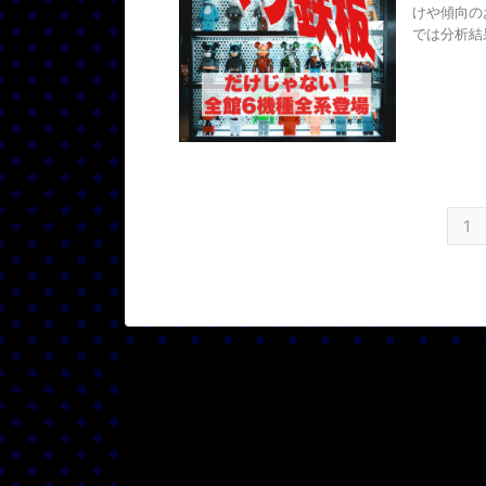
けや傾向の
では分析結果
1