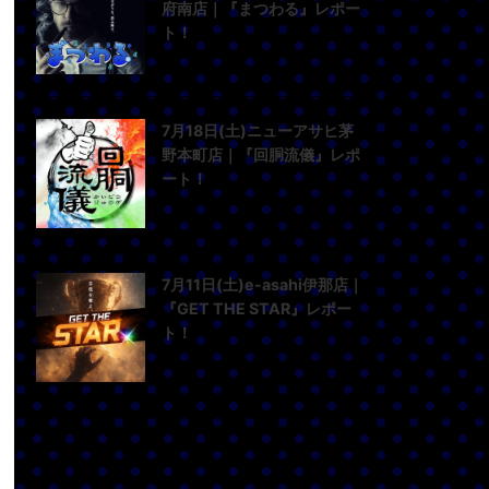
府南店｜『まつわる』レポー
ト！
7月18日(土)ニューアサヒ茅
野本町店｜『回胴流儀』レポ
ート！
7月11日(土)e-asahi伊那店｜
『GET THE STAR』レポー
ト！