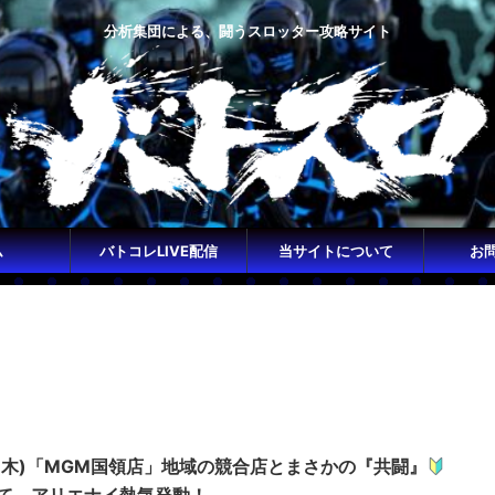
分析集団による、闘うスロッター攻略サイト
ム
バトコレLIVE配信
当サイトについて
お
日(木)「MGM国領店」地域の競合店とまさかの『共闘』
て、アリエナイ熱気発動！