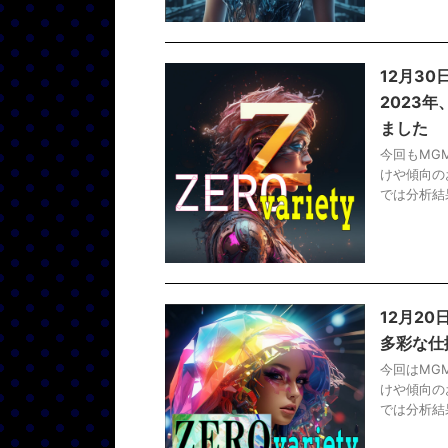
12月30
2023
ました
今回もMG
けや傾向の
では分析結果
12月2
多彩な仕
今回はMG
けや傾向の
では分析結果