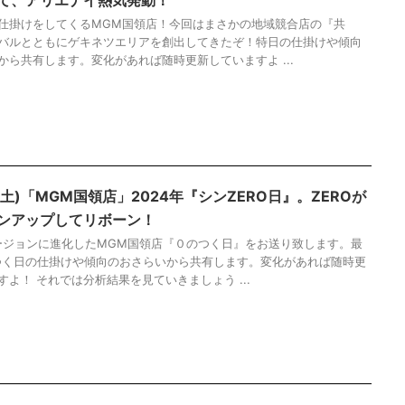
仕掛けをしてくるMGM国領店！今回はまさかの地域競合店の『共
バルとともにゲキネツエリアを創出してきたぞ！特日の仕掛けや傾向
から共有します。変化があれば随時更新していますよ ...
(土)「MGM国領店」2024年『シンZERO日』。ZEROが
ンアップしてリボーン！
バージョンに進化したMGM国領店『０のつく日』をお送り致します。最
く日の仕掛けや傾向のおさらいから共有します。変化があれば随時更
すよ！ それでは分析結果を見ていきましょう ...