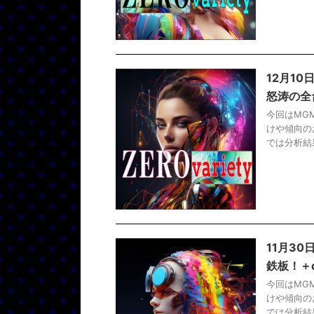
12月1
怒涛の全
今回はMG
けや傾向の
では分析結果
11月3
鉄板！＋
今回はMG
けや傾向の
では分析結果