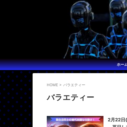
ホー
HOME
>
バラエティー
バラエティー
2月22
。平日し