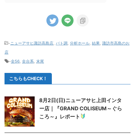
-
ニューアサヒ諏訪高島店
,
バト調
,
分析ホール
,
結果
,
諏訪市高島のお
店
-
全56
,
全台系
,
末尾
こちらもCHECK！
8月2日(日)ニューアサヒ上田インタ
ー店｜『GRAND COLISEUM～ぐら
ころ～』レポート