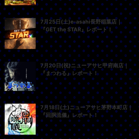
7月25日(土)e-asahi長野稲葉店｜
『GET the STAR』レポート！
7月20日(祝)ニューアサヒ甲府南店｜
『まつわる』レポート！
7月18日(土)ニューアサヒ茅野本町店｜
『回胴流儀』レポート！