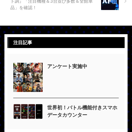
ト調』「注目機種＆3台並び多数＆全館単
品」を確認！
注目記事
アンケート実施中
世界初！バトル機能付きスマホ
データカウンター