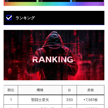
ランキング
順位
機種
台
差枚
1
聖闘士星矢
350
+7,561枚