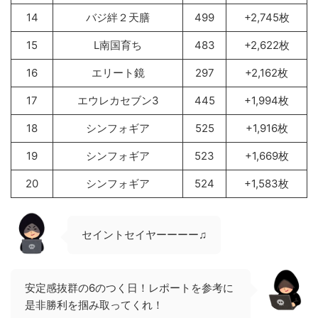
14
バジ絆２天膳
499
+2,745枚
15
L南国育ち
483
+2,622枚
16
エリート鏡
297
+2,162枚
17
エウレカセブン3
445
+1,994枚
18
シンフォギア
525
+1,916枚
19
シンフォギア
523
+1,669枚
20
シンフォギア
524
+1,583枚
セイントセイヤーーーー♫
安定感抜群の6のつく日！レポートを参考に
是非勝利を掴み取ってくれ！