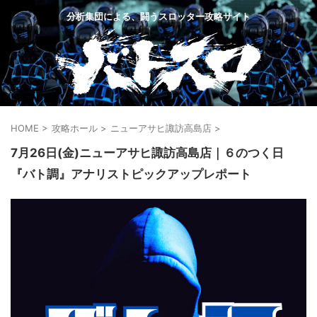
分析集団による、闘うスロッター攻略サイト
HOME
>
攻略ホール
>
ニューアサヒ諏訪高島店
>
7月26日(金)ニューアサヒ諏訪高島店｜６のつく日
『バト調』アナリストピックアップレポート