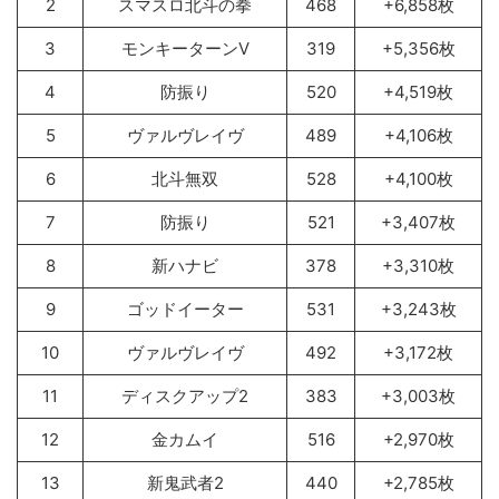
2
スマスロ北斗の拳
468
+6,858枚
3
モンキーターンV
319
+5,356枚
4
防振り
520
+4,519枚
5
ヴァルヴレイヴ
489
+4,106枚
6
北斗無双
528
+4,100枚
7
防振り
521
+3,407枚
8
新ハナビ
378
+3,310枚
9
ゴッドイーター
531
+3,243枚
10
ヴァルヴレイヴ
492
+3,172枚
11
ディスクアップ2
383
+3,003枚
12
金カムイ
516
+2,970枚
13
新鬼武者2
440
+2,785枚