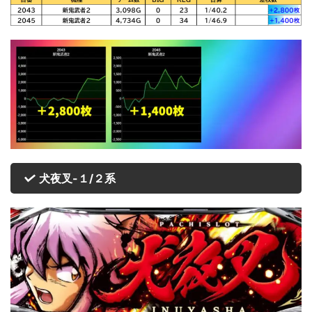
犬夜叉-１/２系