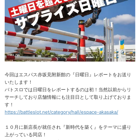
今回はエスパス赤坂見附新館の『日曜日』レポートをお送り
いたします！
バトスロでは日曜日をレポートするのは初！当然以前からリ
サーチしており店舗情報にも注目日として取り上げておりま
す！
https://battleslot.net/category/hall/espace-akasaka/
１０月に新店長が就任され『新時代を築く』をテーマに盛り
上がっている同店！