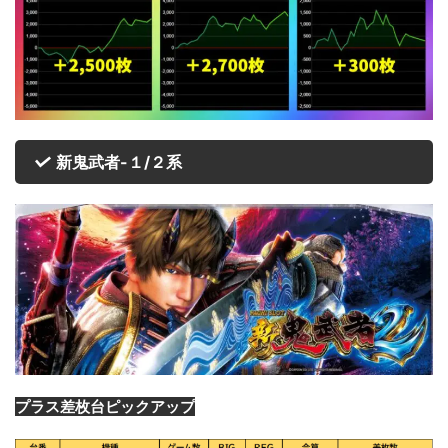
新鬼武者-１/２系
プラス差枚台ピックアップ