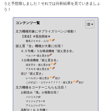
うと予想致しました！それでは分析結果を見ていきましょ
う！
コンテンツ一覧
主力機種対象にサプライズリベンジ発動！
【漢道】☆緊急開催☆
番長ＺＥＲＯ－１/２
据え置『全』機種が大量に出現！
６.５号機／３台構成機種『据え置き全』
ペルソナｰ据え置き全
３台構成機種『据え置き全』
頭文字Ｄ－据え置き全
アネモネｰ据え置き全
並び『据え置き』
レールガンｰ据え置き
並び
このすば！・エヴァＡＴ７７７－据え置き
並び
主力機種＆コーナーこちらも注目！
お馴染み『塊』が複数出現！
バジリスク絆
マイジャグラーⅤ
アイムジャグラー
高配分！６.５号機！