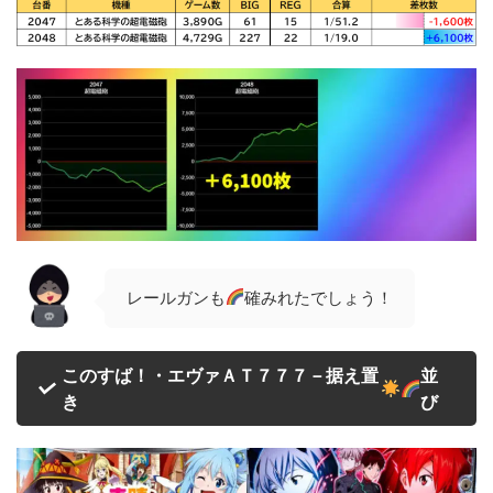
レールガンも
確みれたでしょう！
このすば！・エヴァＡＴ７７７－据え置
並
き
び