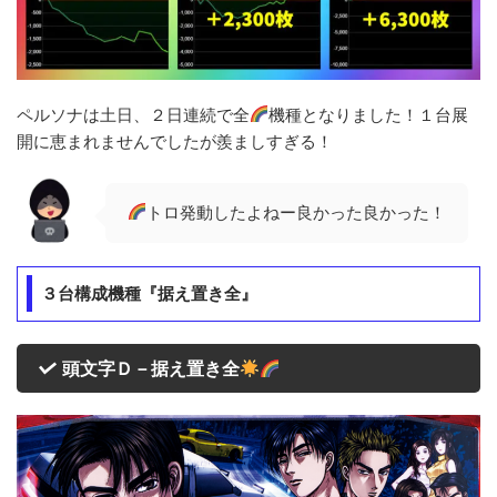
ペルソナは土日、２日連続で全
機種となりました！１台展
開に恵まれませんでしたが羨ましすぎる！
トロ発動したよねー良かった良かった！
３台構成機種『据え置き全』
頭文字Ｄ－据え置き全