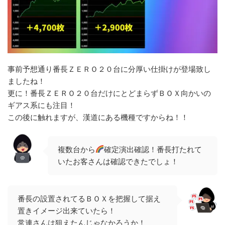
事前予想通り番長ＺＥＲＯ２０台に分厚い仕掛けが登場致し
ましたね！
更に！番長ＺＥＲＯ２０台だけにとどまらずＢＯＸ向かいの
ギアス系にも注目！
この後に触れますが、漢道にある機種ですからね！！
複数台から
確定演出確認！番長打たれて
いたお客さんは確認できたでしょ！
番長の設置されてるＢＯＸを把握して据え
置きイメージ出来ていたら！
常連さんは狙えたんじゃなかろうか！