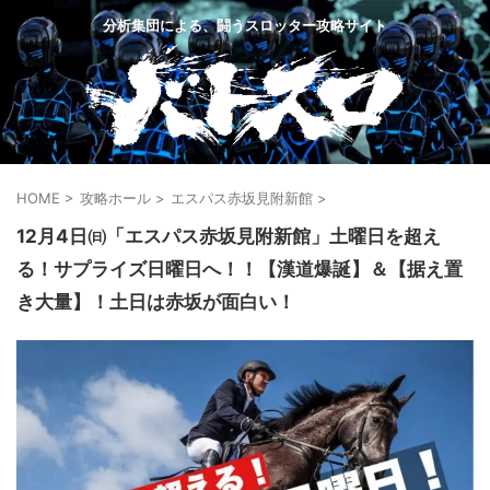
分析集団による、闘うスロッター攻略サイト
HOME
>
攻略ホール
>
エスパス赤坂見附新館
>
12月4日㈰「エスパス赤坂見附新館」土曜日を超え
る！サプライズ日曜日へ！！【漢道爆誕】＆【据え置
き大量】！土日は赤坂が面白い！