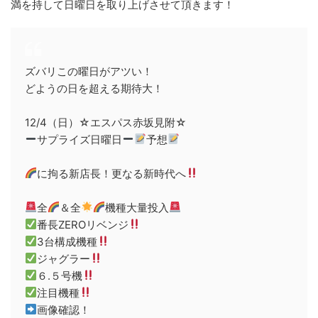
満を持して日曜日を取り上げさせて頂きます！
ズバリこの曜日がアツい！
どようの日を超える期待大！
12/4（日）☆エスパス赤坂見附☆
サプライズ日曜日
予想
に拘る新店長！更なる新時代へ
全
＆全
機種大量投入
番長ZEROリベンジ
3台構成機種
ジャグラー
６.５号機
注目機種
画像確認！