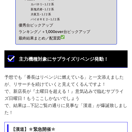
カバネリ-１/２系
新鬼武者-１/２系
犬夜叉-１/２系
バイオＲＥ２-１/２系
優秀台ピックアップ
ランキング／＋1,000over台ピックアップ
最終結果まとめ／配置図
主力機種対象にサプライズリベンジ発動！
予想でも「番長はリベンジに燃えている」と一文添えました
が、リサーチを続けていくと見えてくるんですよ！
で、新店長が『土曜日を超える！』意気込みで臨むサプライ
ズ日曜日！もうここしかないでしょう
で、結果は…下記ご覧の通りに見事な「漢道」が爆誕致しまし
た！
【漢道】☆緊急開催☆