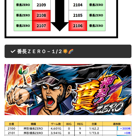
番長ＺＥＲＯ－１/２