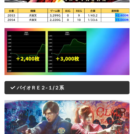
バイオＲＥ２-１/２系