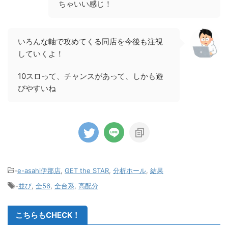
ちゃいい感じ！
いろんな軸で攻めてくる同店を今後も注視
していくよ！
10スロって、チャンスがあって、しかも遊
びやすいね
-
e-asahi伊那店
,
GET the STAR
,
分析ホール
,
結果
-
並び
,
全56
,
全台系
,
高配分
こちらもCHECK！