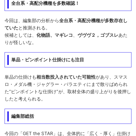
全台系・高配分機種を多数確認！
今回は、編集部の分析から
全台系・高配分機種が多数存在し
ていた
と推測される。
候補としては、
化物語、マギレコ
、
ヴヴヴ２，ゴブスレ
あた
りが怪しいな。
単品・ピンポイント仕掛けにも注目
単品の仕掛けも
相当数投入されていた可能性
があり、スマス
ロ・メダル機・ジャグラー・バラエティにまで散りばめられ
た“ピンポイントな仕掛け”が、取材全体の盛り上がりを後押し
したと考えられる。
編集部総括
今回の「GET the STAR」は、全体的に「広く・厚く」仕掛け