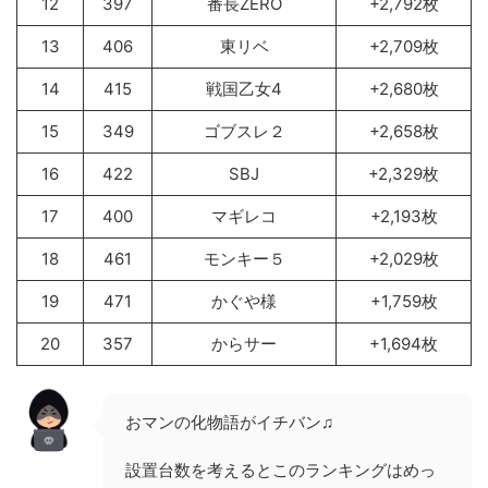
12
397
番長ZERO
+2,792枚
13
406
東リベ
+2,709枚
14
415
戦国乙女4
+2,680枚
15
349
ゴブスレ２
+2,658枚
16
422
SBJ
+2,329枚
17
400
マギレコ
+2,193枚
18
461
モンキー５
+2,029枚
19
471
かぐや様
+1,759枚
20
357
からサー
+1,694枚
おマンの化物語がイチバン♫
設置台数を考えるとこのランキングはめっ