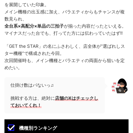
を展開していた印象。
メイン機種の出玉感に加え、バラエティからもチャンスが複
数見られ、
全台系×高配分×単品の三拍子
が揃った内容だったといえる。
マイナスだった台でも、打ってた方には伝わっていたはず!!
「GET the STAR」の名にふさわしく、店全体が“選ばれしス
ター機種”で構成された今回。
次回開催時も、メイン機種とバラエティの両面から狙いを定
めたい。
仕掛け数はパないっ♫
挑戦する方は、絶対に
店舗のXはチェックし
ておいてくれ！
機種別ランキング