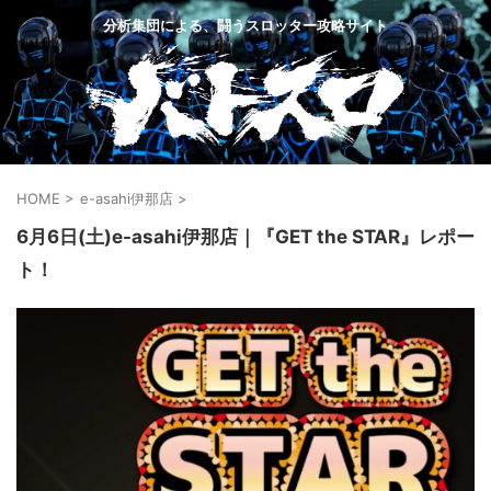
分析集団による、闘うスロッター攻略サイト
HOME
>
e-asahi伊那店
>
6月6日(土)e-asahi伊那店｜『GET the STAR』レポー
ト！