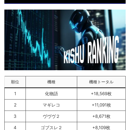
順位
機種
機種トータル
1
化物語
+18,569枚
2
マギレコ
+11,091枚
3
ヴヴヴ２
+8,671枚
4
ゴブスレ２
+8,109枚