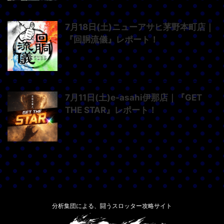
7月18日(土)ニューアサヒ茅野本町店｜
『回胴流儀』レポート！
7月11日(土)e-asahi伊那店｜『GET
THE STAR』レポート！
分析集団による、闘うスロッター攻略サイト