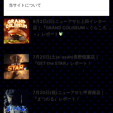
当サイトについて
8月2日(日)ニューアサヒ上田インター
店｜『GRAND COLISEUM～ぐらころ
～』レポート
7月25日(土)e-asahi長野稲葉店｜
『GET the STAR』レポート！
7月20日(祝)ニューアサヒ甲府南店｜
『まつわる』レポート！