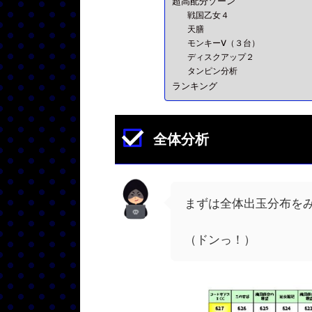
超高配分ゾーン
戦国乙女４
天膳
モンキーV（３台）
ディスクアップ２
タンピン分析
ランキング
全体分析
まずは全体出玉分布を
（ドンっ！）