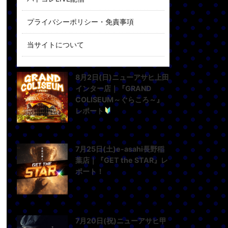
プライバシーポリシー・免責事項
当サイトについて
8月2日(日)ニューアサヒ上田
インター店｜『GRAND
COLISEUM～ぐらころ～』
レポート
7月25日(土)e-asahi長野稲
葉店｜『GET the STAR』レ
ポート！
7月20日(祝)ニューアサヒ甲