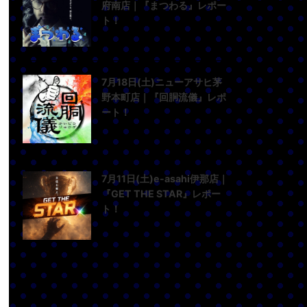
府南店｜『まつわる』レポー
ト！
7月18日(土)ニューアサヒ茅
野本町店｜『回胴流儀』レポ
ート！
7月11日(土)e-asahi伊那店｜
『GET THE STAR』レポー
ト！