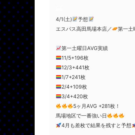
4/1(土)
予想
エスパス高田馬場本店／
第一土
第一土曜日AVG実績
11/5+196枚
12/3+441枚
1/7+241枚
2/4+109枚
3/4+420枚
5ヶ月AVG +281枚！
馬場地区で一番強い日
4月も差枚で結果を残すと予想