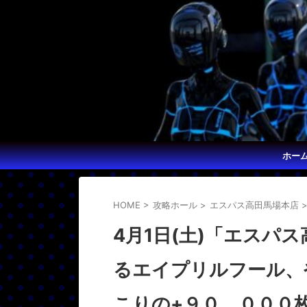
ホー
HOME
>
攻略ホール
>
エスパス高田馬場本店
4月1日(土)「エスパ
るエイプリルフール、
こりの+９０，０００