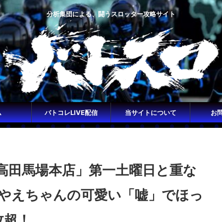
分析集団による、闘うスロッター攻略サイト
ム
バトコレLIVE配信
当サイトについて
お
>
ス高田馬場本店」第一土曜日と重な
やえちゃんの可愛い「嘘」でほっ
枚超！