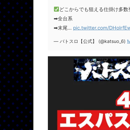
どこからでも狙える仕掛け多数
➡︎全台系
➡︎末尾…
pic.twitter.com/DHolrfE
— バトスロ【公式】 (@katsuo_6)
M