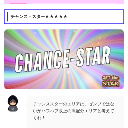
チャンス・スター★★★★★
チャンススターのエリアは、ゼンブではな
いがハフハフ以上の高配分エリアと考えて
くれ！