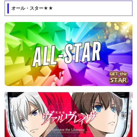
オール・スター★★