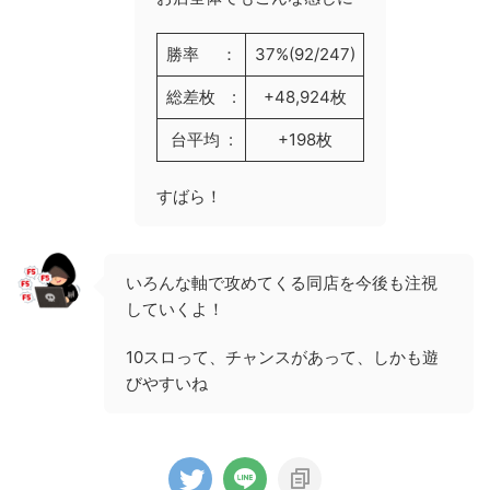
勝率 ：
37%(92/247)
総差枚 :
+48,924枚
台平均 :
+198枚
すばら！
いろんな軸で攻めてくる同店を今後も注視
していくよ！
10スロって、チャンスがあって、しかも遊
びやすいね