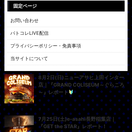
固定ページ
お問い合わせ
バトコレLIVE配信
プライバシーポリシー・免責事項
当サイトについて
8月2日(日)ニューアサヒ上田インター
店｜『GRAND COLISEUM～ぐらころ
～』レポート
7月25日(土)e-asahi長野稲葉店｜
『GET the STAR』レポート！