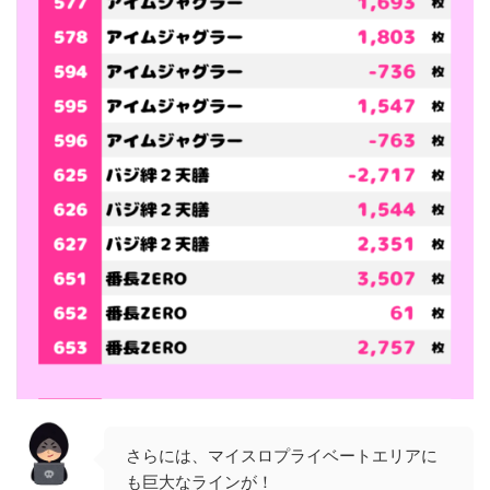
さらには、マイスロプライベートエリアに
も巨大なラインが！