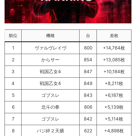
順位
機種
台
差枚
1
ヴァルヴレイヴ
600
+14,764枚
2
からサー
854
+13,085枚
3
戦国乙女4
847
+10,184枚
4
戦国乙女4
849
+8,211枚
5
ゴブスレ
843
+6,187枚
6
北斗の拳
806
+5,139枚
7
ゴブスレ
842
+5,114枚
8
バジ絆２天膳
622
+4,898枚