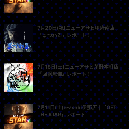
7月20日(祝)ニューアサヒ甲府南店｜
『まつわる』レポート！
7月18日(土)ニューアサヒ茅野本町店｜
『回胴流儀』レポート！
7月11日(土)e-asahi伊那店｜『GET
THE STAR』レポート！