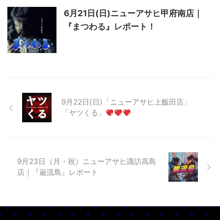
6月21日(日)ニューアサヒ甲府南店｜
『まつわる』レポート！
9月22日(日)「ニューアサヒ上飯田店」
「ヤツくる」
9月23日（月・祝）ニューアサヒ諏訪高島
店｜『巌流島』レポート