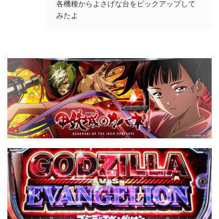
各機種からよさげな台をピックアップして
みたよ