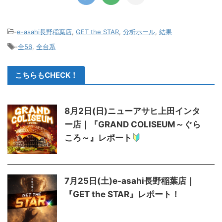
-
e-asahi長野稲葉店
,
GET the STAR
,
分析ホール
,
結果
-
全56
,
全台系
こちらもCHECK！
8月2日(日)ニューアサヒ上田インタ
ー店｜『GRAND COLISEUM～ぐら
ころ～』レポート
7月25日(土)e-asahi長野稲葉店｜
『GET the STAR』レポート！