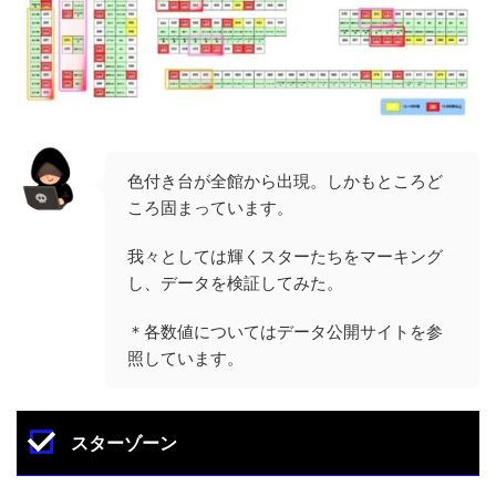
色付き台が全館から出現。しかもところど
ころ固まっています。
我々としては輝くスターたちをマーキング
し、データを検証してみた。
＊各数値についてはデータ公開サイトを参
照しています。
スターゾーン