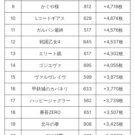
9
かぐや様
812
+4,718枚
10
Lコードギアス
629
+4,674枚
11
ガルパン最終
517
+4,576枚
12
戦国乙女4
845
+4,537枚
13
エリート鏡
617
+4,302枚
14
ゴジエヴァ
695
+4,055枚
15
ヴァルヴレイヴ
599
+3,875枚
16
甲鉄城のカバネリ
633
+3,770枚
17
ハッピージャグラー
562
+3,739枚
18
番長ZERO
651
+3,507枚
19
北斗の拳
808
+3,425枚