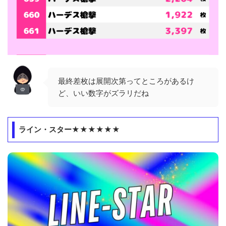
最終差枚は展開次第ってところがあるけ
ど、いい数字がズラリだね
ライン・スター★★★★★★