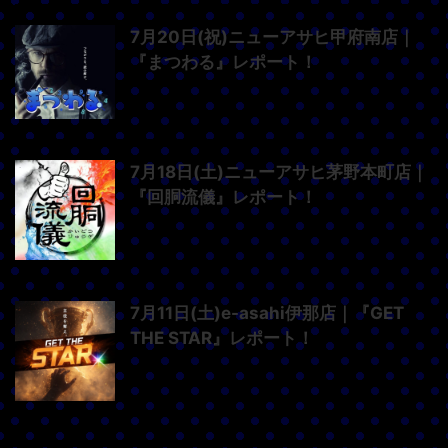
7月20日(祝)ニューアサヒ甲府南店｜
『まつわる』レポート！
7月18日(土)ニューアサヒ茅野本町店｜
『回胴流儀』レポート！
7月11日(土)e-asahi伊那店｜『GET
THE STAR』レポート！