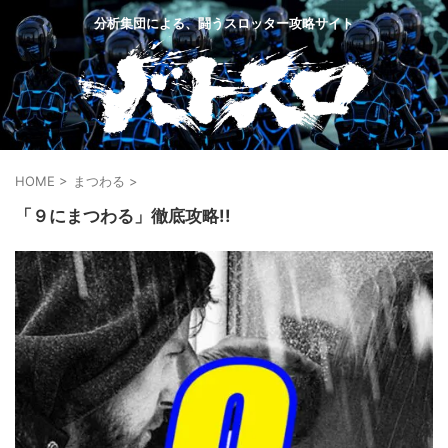
分析集団による、闘うスロッター攻略サイト
HOME
>
まつわる
>
「９にまつわる」徹底攻略!!