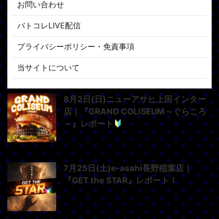
お問い合わせ
バトコレLIVE配信
プライバシーポリシー・免責事項
当サイトについて
8月2日(日)ニューアサヒ上田インター
店｜『GRAND COLISEUM～ぐらころ
～』レポート
7月25日(土)e-asahi長野稲葉店｜
『GET the STAR』レポート！