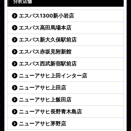
分析店舗
エスパス1300新小岩店
エスパス高田馬場本店
エスパス新大久保駅前店
エスパス赤坂見附新館
エスパス西武新宿駅前店
ニューアサヒ上田インター店
ニューアサヒ上田店
ニューアサヒ上飯田店
ニューアサヒ長野青木島店
ニューアサヒ茅野店