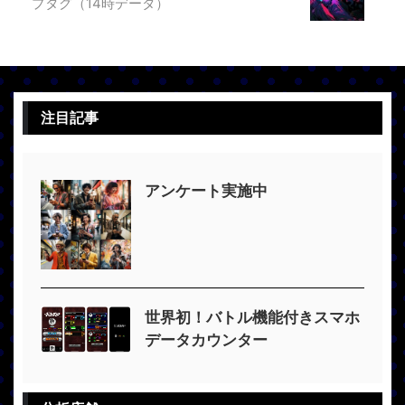
プタグ（14時データ）
注目記事
アンケート実施中
世界初！バトル機能付きスマホ
データカウンター