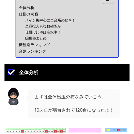
全体分析
仕掛け考察
メイン機中心に全台系の動き！
単品投入も複数確認か
仕掛け比率は高水準！
編集部まとめ
機種別ランキング
台別ランキング
全体分析
まずは全体出玉分布をみていこう。
10スロが増台されて120台になったよ！