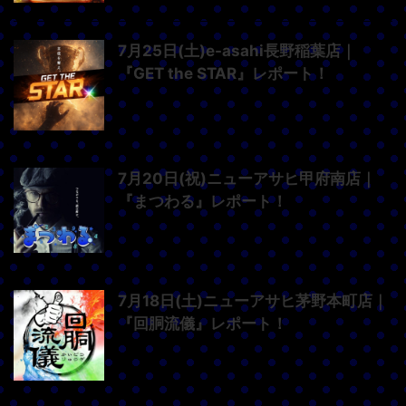
7月25日(土)e-asahi長野稲葉店｜
『GET the STAR』レポート！
7月20日(祝)ニューアサヒ甲府南店｜
『まつわる』レポート！
7月18日(土)ニューアサヒ茅野本町店｜
『回胴流儀』レポート！