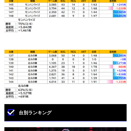
台別ランキング