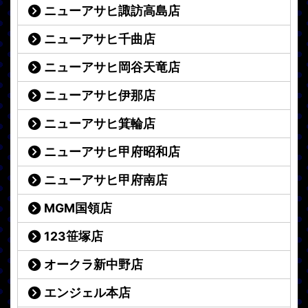
ニューアサヒ諏訪高島店
ニューアサヒ千曲店
ニューアサヒ岡谷天竜店
ニューアサヒ伊那店
ニューアサヒ箕輪店
ニューアサヒ甲府昭和店
ニューアサヒ甲府南店
MGM国領店
123笹塚店
オークラ新中野店
エンジェル本店