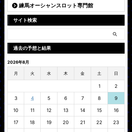
練馬オーシャンスロット専門館
サイト検索
過去の予想と結果
2026年8月
月
火
水
木
金
土
日
1
2
3
4
5
6
7
8
9
10
11
12
13
14
15
16
17
18
19
20
21
22
23