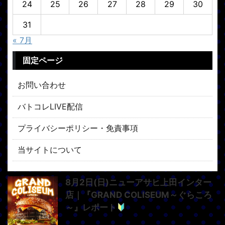
24
25
26
27
28
29
30
31
« 7月
固定ページ
お問い合わせ
バトコレLIVE配信
プライバシーポリシー・免責事項
当サイトについて
8月2日(日)ニューアサヒ上田インター
店｜『GRAND COLISEUM～ぐらころ
～』レポート