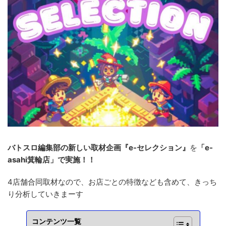
バトスロ編集部の新しい取材企画『e-セレクション』
を
「e-
asahi箕輪店」で実施！！
4店舗合同取材なので、お店ごとの特徴なども含めて、きっち
り分析していきまーす
コンテンツ一覧