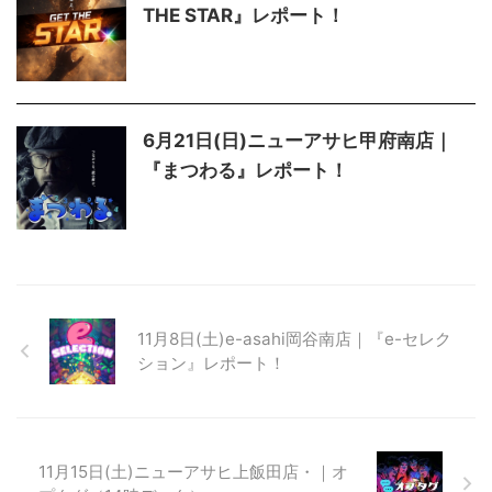
THE STAR』レポート！
6月21日(日)ニューアサヒ甲府南店｜
『まつわる』レポート！
11月8日(土)e-asahi岡谷南店｜『e-セレク
ション』レポート！
11月15日(土)ニューアサヒ上飯田店・｜オ