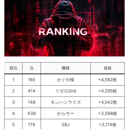
順位
台
機種
差枚
1
165
かぐや様
+4,582枚
2
414
リゼロ2nd
+4,295枚
3
148
モンハンライズ
+4,042枚
4
438
からサー
+3,588枚
5
178
SBJ
+3,174枚