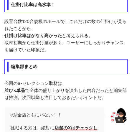
仕掛け比率は高水準！
設置台数120台規模のホールで、これだけの数の仕掛けが見ら
れたことから、
仕掛け比率はかなり高かった
と考えられる。
取材初期から仕掛け量が多く、ユーザーにしっかりチャンス
を届けていた印象だ。
編集部まとめ
今回のe-セレクション取材は、
並び×単品
で全体の盛り上がりを演出した内容だったと編集部
は推測。次回以降も注目しておきたいポイントだ。
e系全店ともにパない！！
挑戦する方は、絶対に
店舗のXはチェックし