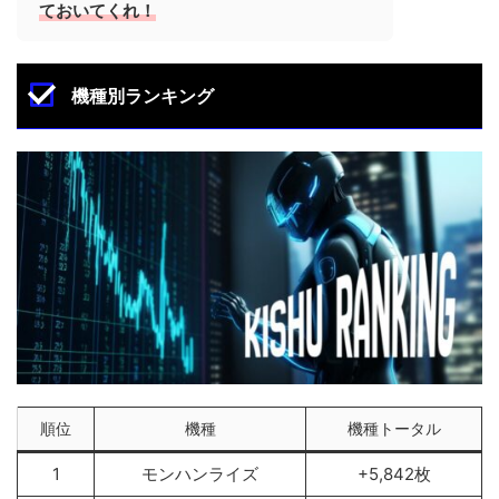
ておいてくれ！
機種別ランキング
順位
機種
機種トータル
1
モンハンライズ
+5,842枚