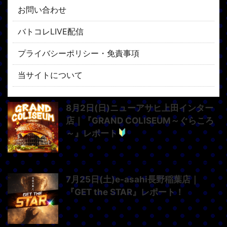
お問い合わせ
バトコレLIVE配信
プライバシーポリシー・免責事項
当サイトについて
8月2日(日)ニューアサヒ上田インター
店｜『GRAND COLISEUM～ぐらころ
～』レポート
7月25日(土)e-asahi長野稲葉店｜
『GET the STAR』レポート！