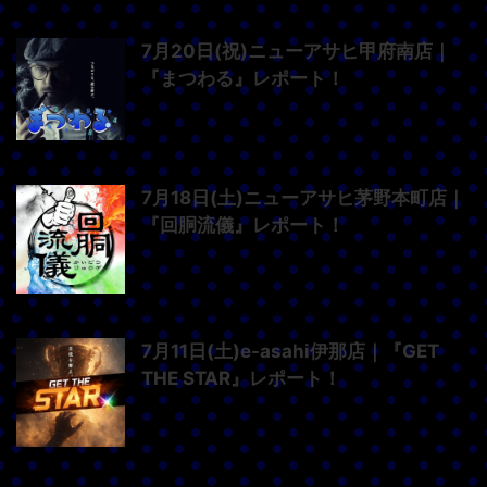
7月20日(祝)ニューアサヒ甲府南店｜
『まつわる』レポート！
7月18日(土)ニューアサヒ茅野本町店｜
『回胴流儀』レポート！
7月11日(土)e-asahi伊那店｜『GET
THE STAR』レポート！