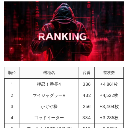
順位
機種名
台番
差枚数
1
押忍！番長4
386
+4,861枚
2
マイジャグラーV
432
+4,522枚
3
かぐや様
256
+3,404枚
4
ゴッドイーター
334
+3,285枚