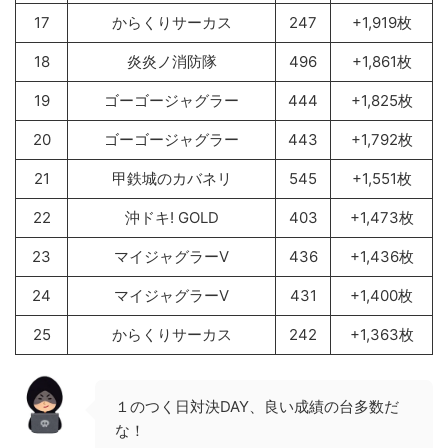
17
からくりサーカス
247
+1,919枚
18
炎炎ノ消防隊
496
+1,861枚
19
ゴーゴージャグラー
444
+1,825枚
20
ゴーゴージャグラー
443
+1,792枚
21
甲鉄城のカバネリ
545
+1,551枚
22
沖ドキ! GOLD
403
+1,473枚
23
マイジャグラーV
436
+1,436枚
24
マイジャグラーV
431
+1,400枚
25
からくりサーカス
242
+1,363枚
１のつく日対決DAY、良い成績の台多数だ
な！