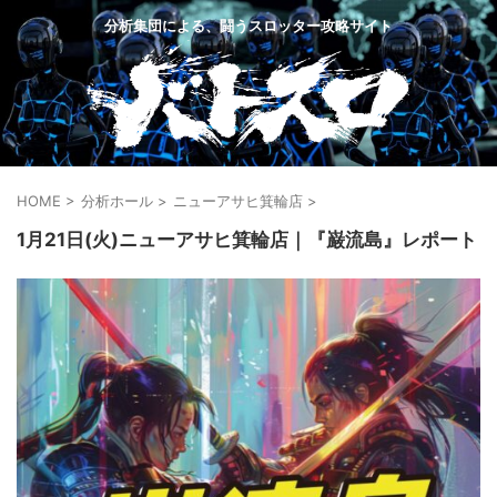
分析集団による、闘うスロッター攻略サイト
HOME
>
分析ホール
>
ニューアサヒ箕輪店
>
1月21日(火)ニューアサヒ箕輪店｜『巌流島』レポート