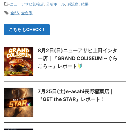
-
ニューアサヒ箕輪店
,
分析ホール
,
巌流島
,
結果
-
全56
,
全台系
こちらもCHECK！
8月2日(日)ニューアサヒ上田インタ
ー店｜『GRAND COLISEUM～ぐら
ころ～』レポート
7月25日(土)e-asahi長野稲葉店｜
『GET the STAR』レポート！