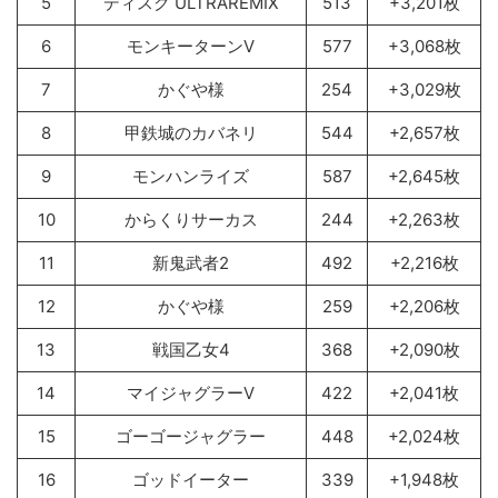
5
ディスク ULTRAREMIX
513
+3,201枚
6
モンキーターンV
577
+3,068枚
7
かぐや様
254
+3,029枚
8
甲鉄城のカバネリ
544
+2,657枚
9
モンハンライズ
587
+2,645枚
10
からくりサーカス
244
+2,263枚
11
新鬼武者2
492
+2,216枚
12
かぐや様
259
+2,206枚
13
戦国乙女4
368
+2,090枚
14
マイジャグラーV
422
+2,041枚
15
ゴーゴージャグラー
448
+2,024枚
16
ゴッドイーター
339
+1,948枚