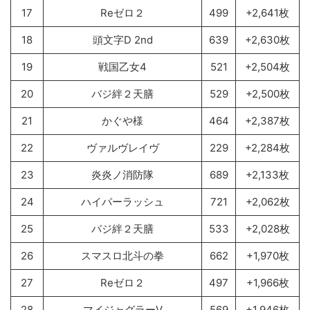
17
Reゼロ２
499
+2,641枚
18
頭文字D 2nd
639
+2,630枚
19
戦国乙女4
521
+2,504枚
20
バジ絆２天膳
529
+2,500枚
21
かぐや様
464
+2,387枚
22
ヴァルヴレイヴ
229
+2,284枚
23
炎炎ノ消防隊
689
+2,133枚
24
ハイパーラッシュ
721
+2,062枚
25
バジ絆２天膳
533
+2,028枚
26
スマスロ北斗の拳
662
+1,970枚
27
Reゼロ２
497
+1,966枚
28
マイジャグラーV
569
+1,946枚