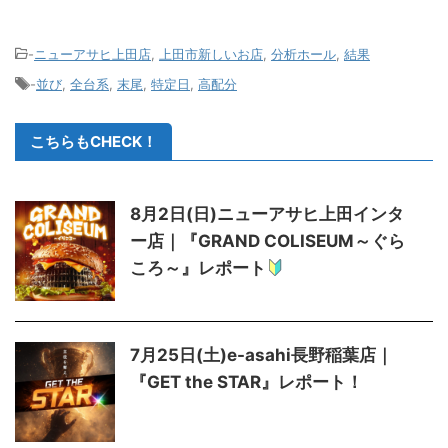
-
ニューアサヒ上田店
,
上田市新しいお店
,
分析ホール
,
結果
-
並び
,
全台系
,
末尾
,
特定日
,
高配分
こちらもCHECK！
8月2日(日)ニューアサヒ上田インタ
ー店｜『GRAND COLISEUM～ぐら
ころ～』レポート
7月25日(土)e-asahi長野稲葉店｜
『GET the STAR』レポート！