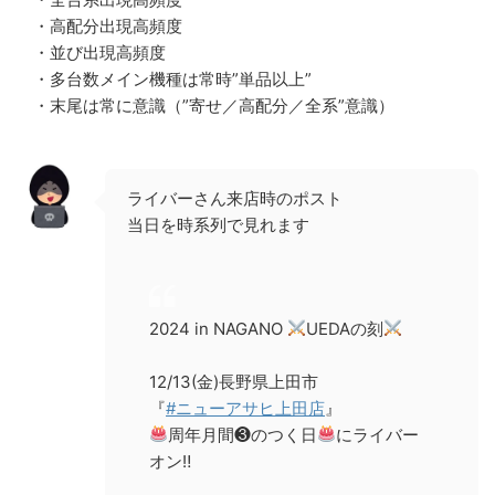
・高配分出現高頻度
・並び出現高頻度
・多台数メイン機種は常時”単品以上”
・末尾は常に意識（”寄せ／高配分／全系”意識）
ライバーさん来店時のポスト
当日を時系列で見れます
2024 in NAGANO
UEDAの刻
12/13(金)長野県上田市
『
#ニューアサヒ上田店
』
周年月間❸のつく日
にライバー
オン‼︎