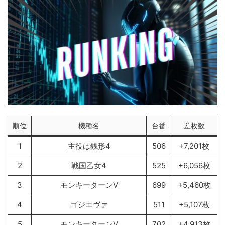
順位
機種名
台番
差枚数
1
主役は銭形4
506
+7,201枚
2
戦国乙女4
525
+6,056枚
3
モンキーターンV
699
+5,460枚
4
ゴジエヴァ
511
+5,107枚
5
モンキーターンV
702
+4,913枚