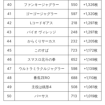
40
ファンキージャグラー
550
+1,326枚
41
ゴーゴージャグラー
597
+1,320枚
42
Lコードギアス
218
+1,297枚
43
バイオ ヴィレッジ
248
+1,297枚
44
からくりサーカス
232
+1,205枚
45
このすば
723
+1,172枚
46
スマスロ北斗の拳
652
+1,149枚
47
ウルトラミラクルジャグラー
598
+1,139枚
48
番長ZERO
688
+1,110枚
49
主役は銭形4
508
+1,061枚
50
バーサス
713
+1,019枚