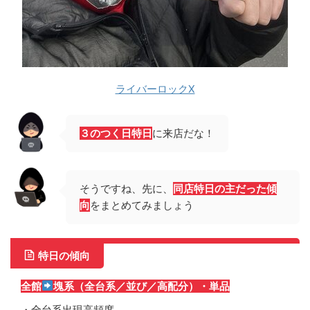
ライバーロックX
３のつく日特日
に来店だな！
そうですね、先に、
同店特日の主だった傾
向
をまとめてみましょう
特日の傾向
全館
塊系（全台系／並び／高配分）・単品
・全台系出現高頻度