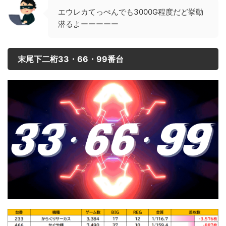
エウレカてっぺんでも3000G程度だど挙動
潜るよーーーーー
末尾下二桁33・66・99番台