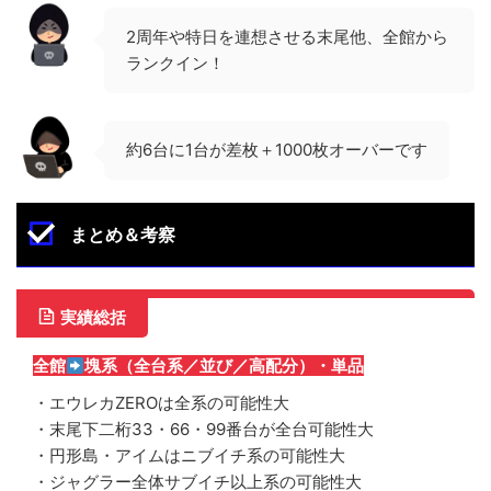
2周年や特日を連想させる末尾他、全館から
ランクイン！
約6台に1台が差枚＋1000枚オーバーです
まとめ＆考察
実績総括
全館
塊系（全台系／並び／高配分）・単品
・エウレカZEROは全系の可能性大
・末尾下二桁33・66・99番台が全台可能性大
・円形島・アイムはニブイチ系の可能性大
・ジャグラー全体サブイチ以上系の可能性大