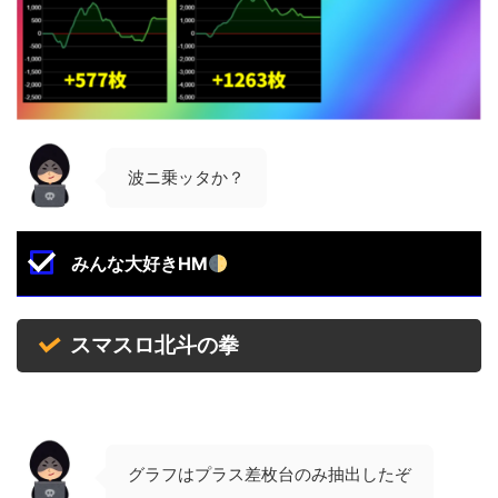
波ニ乗ッタか？
みんな大好きHM
スマスロ北斗の拳
グラフはプラス差枚台のみ抽出したぞ