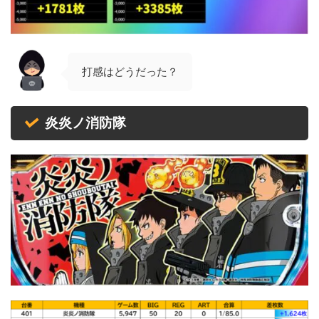
打感はどうだった？
炎炎ノ消防隊