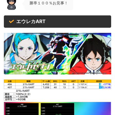
勝率１００％お見事！
エウレカART