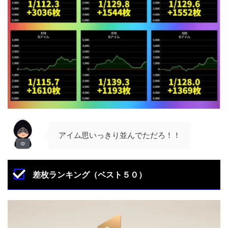
アイム思いっきり並んでただろ！！
差枚ランキング（ベスト５０）