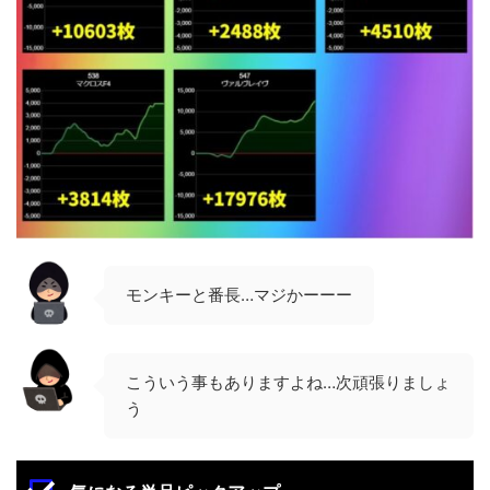
モンキーと番長…マジかーーー
こういう事もありますよね…次頑張りましょ
う