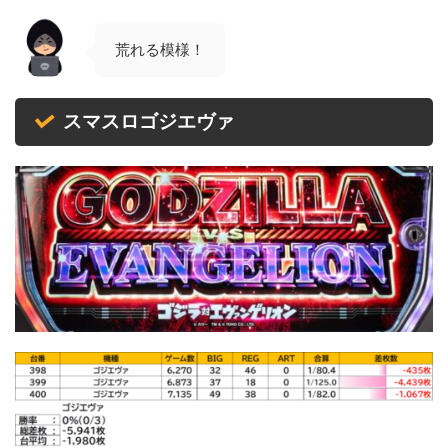
荒れる模様！
スマスロゴジエヴァ