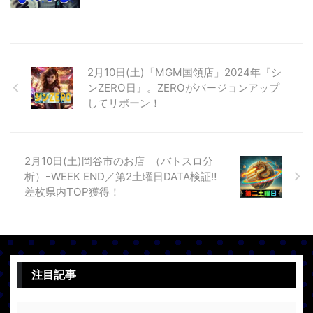
2月10日(土)「MGM国領店」2024年『シ
ンZERO日』。ZEROがバージョンアップ
してリボーン！
2月10日(土)岡谷市のお店ｰ（バトスロ分
析）ｰWEEK END／第2土曜日DATA検証‼︎
差枚県内TOP獲得！
注目記事