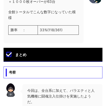
＋１０００枚オーバーが63台
全館トータルでこんな数字になっていた模
様
勝率 ：
33%(118/361)
まとめ
考察
今回は、全台系に加えて、バラエティと人
気機種に闘魂注入仕掛けを実施したよう
だ。