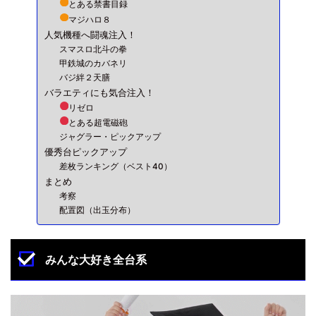
とある禁書目録
マジハロ８
人気機種へ闘魂注入！
スマスロ北斗の拳
甲鉄城のカバネリ
バジ絆２天膳
バラエティにも気合注入！
リゼロ
とある超電磁砲
ジャグラー・ピックアップ
優秀台ピックアップ
差枚ランキング（ベスト40）
まとめ
考察
配置図（出玉分布）
みんな大好き全台系