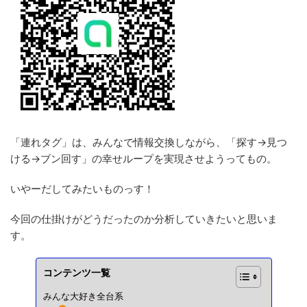
「連れタグ」は、みんなで情報交換しながら、「探す→見つ
ける→ブン回す」の幸せループを実現させようってもの。
いやーだしてみたいものっす！
今回の仕掛けがどうだったのか分析していきたいと思いま
す。
コンテンツ一覧
みんな大好き全台系