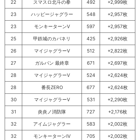
22
スマスロ北斗の拳
492
+2,999枚
23
ハッピージャグラー
548
+2,957枚
23
モンキーターンV
597
+2,957枚
25
甲鉄城のカバネリ
425
+2,926枚
26
マイジャグラーV
512
+2,822枚
27
ガルパン 最終章
671
+2,697枚
28
マイジャグラーV
524
+2,624枚
28
番長ZERO
677
+2,624枚
30
マイジャグラーV
531
+2,290枚
31
炎炎ノ消防隊
727
+2,176枚
32
アイムジャグラー
583
+2,002枚
32
モンキーターンⅣ
705
+2,002枚