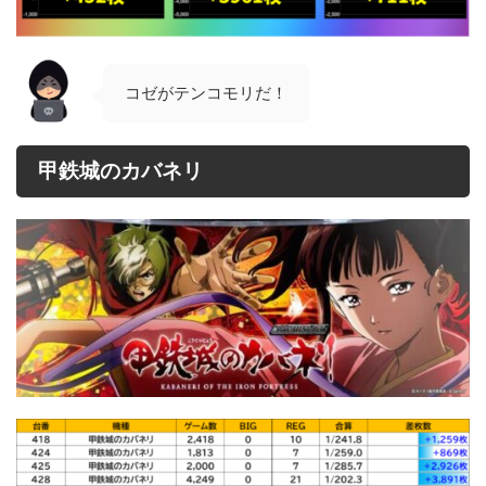
コゼがテンコモリだ！
甲鉄城のカバネリ