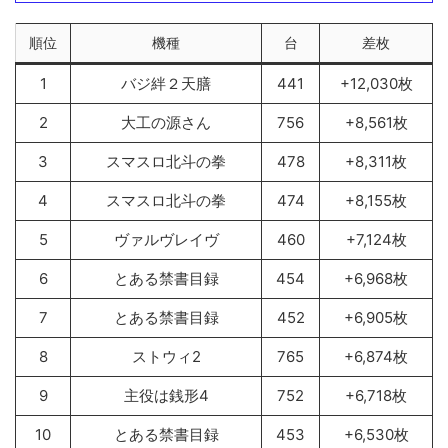
順位
機種
台
差枚
1
バジ絆２天膳
441
+12,030枚
2
大工の源さん
756
+8,561枚
3
スマスロ北斗の拳
478
+8,311枚
4
スマスロ北斗の拳
474
+8,155枚
5
ヴァルヴレイヴ
460
+7,124枚
6
とある禁書目録
454
+6,968枚
7
とある禁書目録
452
+6,905枚
8
ストウィ2
765
+6,874枚
9
主役は銭形4
752
+6,718枚
10
とある禁書目録
453
+6,530枚