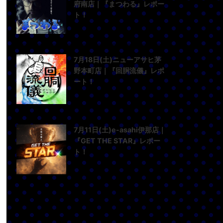
府南店｜『まつわる』レポー
ト！
7月18日(土)ニューアサヒ茅
野本町店｜『回胴流儀』レポ
ート！
7月11日(土)e-asahi伊那店｜
『GET THE STAR』レポー
ト！