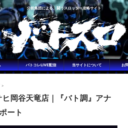
分析集団による、闘うスロッター攻略サイト
ム
バトコレLIVE配信
当サイトについて
お
店
>
アサヒ岡谷天竜店｜『バト調』アナ
ポート