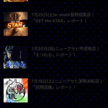
7月25日(土)e-asahi長野稲葉店｜
『GET the STAR』レポート！
7月20日(祝)ニューアサヒ甲府南店｜
『まつわる』レポート！
7月18日(土)ニューアサヒ茅野本町店｜
『回胴流儀』レポート！