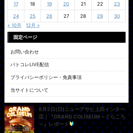
17
18
19
20
21
22
23
24
25
26
27
28
29
30
« 10月
12月 »
固定ページ
お問い合わせ
バトコレLIVE配信
プライバシーポリシー・免責事項
当サイトについて
8月2日(日)ニューアサヒ上田インター
店｜『GRAND COLISEUM～ぐらころ
～』レポート