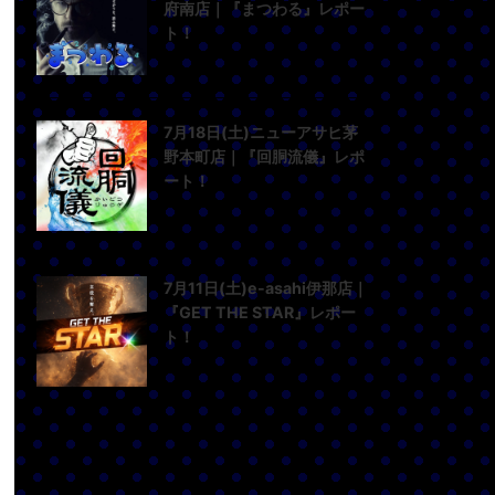
府南店｜『まつわる』レポー
ト！
7月18日(土)ニューアサヒ茅
野本町店｜『回胴流儀』レポ
ート！
7月11日(土)e-asahi伊那店｜
『GET THE STAR』レポー
ト！