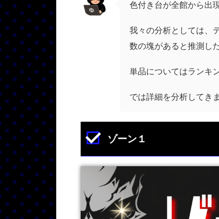
色付き台が全館から出
我々の分析としては、
数の塊があると推測し
単品についてはランキ
では詳細を分析してき
ゾーン１