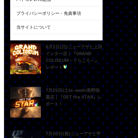
プライバシーポリシー・免責事項
当サイトについて
8月2日(日)ニューアサヒ上田
インター店｜『GRAND
COLISEUM～ぐらころ～』
レポート
7月25日(土)e-asahi長野稲
葉店｜『GET the STAR』レ
ポート！
7月20日(祝)ニューアサヒ甲