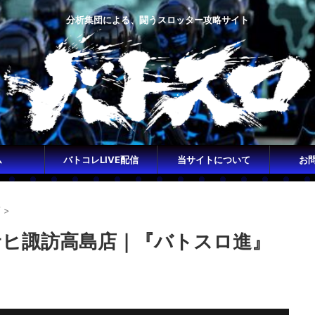
分析集団による、闘うスロッター攻略サイト
ム
バトコレLIVE配信
当サイトについて
お
店
>
アサヒ諏訪高島店｜『バトスロ進』