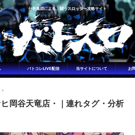
分析集団による、闘うスロッター攻略サイト
ム
バトコレLIVE配信
当サイトについて
お
店
>
アサヒ岡谷天竜店・｜連れタグ・分析