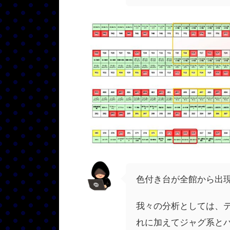
色付き台が全館から出
我々の分析としては、
れに加えてジャグ系と