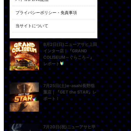
プライバシーポリシー・免責事項
当サイトについて
8月2日(日)ニューアサヒ上田
インター店｜『GRAND
COLISEUM～ぐらころ～』
レポート
7月25日(土)e-asahi長野稲
葉店｜『GET the STAR』レ
ポート！
7月20日(祝)ニューアサヒ甲