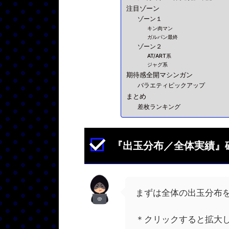
注目ゾーン
ゾーン１
キン肉マン
ガルパン最終
ゾーン２
AT/ART系
ジャグ系
期待感全開マシンガン
バラエティピックアップ
まとめ
差枚ランキング
『出玉分布／全体実績』
まずは全体の出玉分布
＊クリックすると拡大