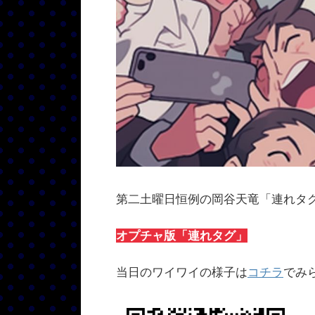
第二土曜日恒例の岡谷天竜「連れタ
オプチャ版「連れタグ」
当日のワイワイの様子は
コチラ
でみ