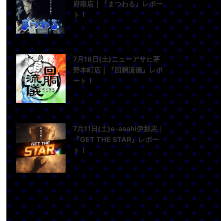
府南店｜『まつわる』レポー
ト！
7月18日(土)ニューアサヒ茅
野本町店｜『回胴流儀』レポ
ート！
7月11日(土)e-asahi伊那店｜
『GET THE STAR』レポー
ト！